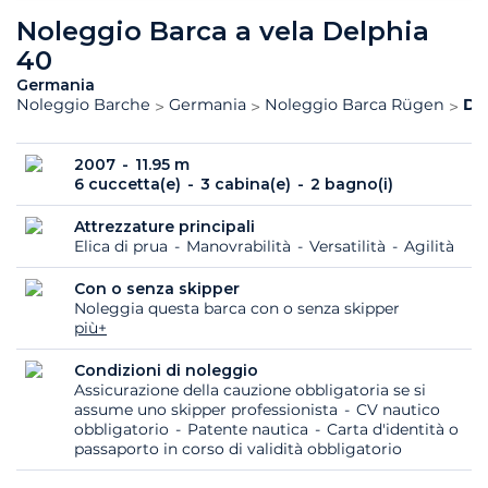
Noleggio Barca a vela Delphia
40
Germania
Noleggio Barche
Germania
Noleggio Barca Rügen
De
2007
11.95 m
6 cuccetta(e)
3 cabina(e)
2 bagno(i)
Attrezzature principali
Elica di prua
Manovrabilità
Versatilità
Agilità
Con o senza skipper
Noleggia questa barca con o senza skipper
più+
Condizioni di noleggio
Assicurazione della cauzione obbligatoria se si
assume uno skipper professionista
CV nautico
obbligatorio
Patente nautica
Carta d'identità o
passaporto in corso di validità obbligatorio