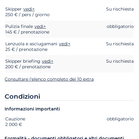
Skipper
Extra
Stato
vedi+
Prezzo
Su rischiesta
250 € / pers / giorno
Pulizia finale
vedi+
obbligatorio
145 € / prenotazione
Lenzuola e asciugamani
vedi+
Su rischiesta
25 € / prenotazione
Skipper briefing
vedi+
Su rischiesta
200 € / prenotazione
Consultare l'elenco completo dei 10 extra
Condizioni
Informazioni importanti
Cauzione
Extra
Stato
Prezzo
obbligatorio
2 000 €
Formalità - documenti obbligatori e altri documenti