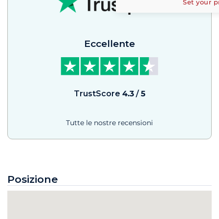
Set your p
Eccellente
TrustScore
4.3
/
5
Tutte le nostre recensioni
Posizione