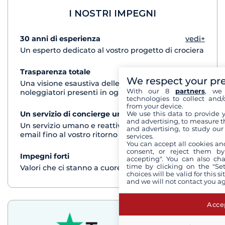
I NOSTRI IMPEGNI
30 anni di esperienza
vedi+
Un esperto dedicato al vostro progetto di crociera
Trasparenza totale
vedi+
We respect your pr
Una visione esaustiva delle barche di tutti i
With our 8
partners
, we 
noleggiatori presenti in ogni destinazione
technologies to collect and/
from your device.
We use this data to provide 
Un servizio di concierge unico
vedi+
and advertising, to measure t
Un servizio umano e reattivo per telefono o via
and advertising, to study ou
email fino al vostro ritorno dalla crociera
services.
You can accept all cookies an
consent, or reject them by
Impegni forti
vedi+
accepting". You can also ch
time by clicking on the "Set
Valori che ci stanno a cuore
choices will be valid for this 
and we will not contact you a
Accep