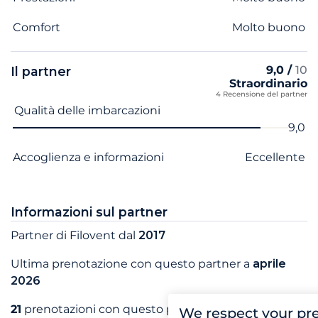
Comfort
Molto buono
9,0 /
10
Il partner
Straordinario
4 Recensione del partner
Nome del criterio
Voto
Qualità delle imbarcazioni
9,0
Accoglienza e informazioni
Eccellente
Informazioni sul partner
Partner di Filovent dal
2017
Ultima prenotazione con questo partner a
aprile
2026
21
prenotazioni con questo partner
We respect your pr