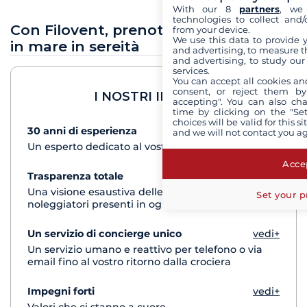
With our 8
partners
, we 
technologies to collect and/
Con Filovent, prenota le tue vacanze
from your device.
We use this data to provide 
in mare in sereità
and advertising, to measure t
and advertising, to study ou
services.
You can accept all cookies an
consent, or reject them by
I NOSTRI IMPEGNI
accepting". You can also ch
time by clicking on the "Set
choices will be valid for this 
30 anni di esperienza
vedi+
and we will not contact you a
Un esperto dedicato al vostro progetto di crociera
Accep
Trasparenza totale
vedi+
Una visione esaustiva delle barche di tutti i
Set your p
noleggiatori presenti in ogni destinazione
Un servizio di concierge unico
vedi+
Un servizio umano e reattivo per telefono o via
email fino al vostro ritorno dalla crociera
Impegni forti
vedi+
Valori che ci stanno a cuore