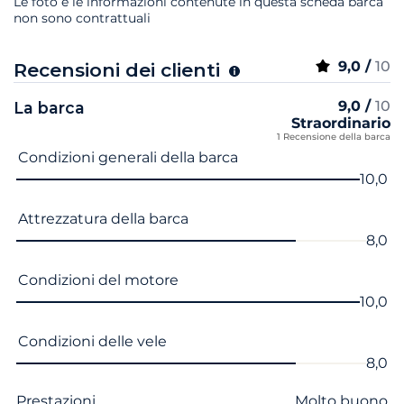
Le foto e le informazioni contenute in questa scheda barca
non sono contrattuali
9,0 /
10
Recensioni dei clienti
9,0 /
10
La barca
Straordinario
1 Recensione della barca
Nome del criterio
Voto
Condizioni generali della barca
10,0
Attrezzatura della barca
8,0
Condizioni del motore
10,0
Condizioni delle vele
8,0
Prestazioni
Molto buono