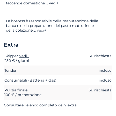
faccende domestiche.
...
vedi+
La hostess è responsabile della manutenzione della
barca e della preparazione del pasto mattutino e
della colazione.
...
vedi+
Extra
Skipper
Extra
Stato
vedi+
Prezzo
Su rischiesta
250 € / giorni
Tender
incluso
Consumabili (Batteria + Gas)
incluso
Pulizia finale
Su rischiesta
100 € / prenotazione
Consultare l'elenco completo dei 7 extra