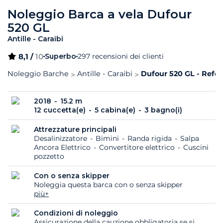
Noleggio Barca a vela Dufour
520 GL
Antille - Caraibi
8,1 /
10
Superbo
297 recensioni dei clienti
Noleggio Barche
Antille - Caraibi
Dufour 520 GL - Refer
2018
15.2 m
12 cuccetta(e)
5 cabina(e)
3 bagno(i)
Attrezzature principali
Desalinizzatore
Bimini
Randa rigida
Salpa
Ancora Elettrico
Convertitore elettrico
Cuscini
pozzetto
Con o senza skipper
Noleggia questa barca con o senza skipper
più+
Condizioni di noleggio
Assicurazione della cauzione obbligatoria se si