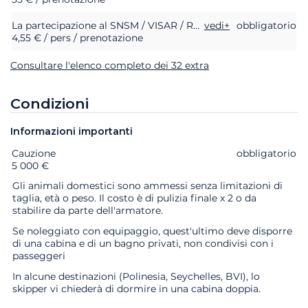
La partecipazione al SNSM / VISAR / RNLI (soccorso in mare)
vedi+
obbligatorio
4,55 € / pers / prenotazione
Consultare l'elenco completo dei 32 extra
Condizioni
Informazioni importanti
Cauzione
Extra
Stato
Prezzo
obbligatorio
5 000 €
Gli animali domestici sono ammessi senza limitazioni di
taglia, età o peso. Il costo è di pulizia finale x 2 o da
stabilire da parte dell'armatore.
Se noleggiato con equipaggio, quest'ultimo deve disporre
di una cabina e di un bagno privati, non condivisi con i
passeggeri
In alcune destinazioni (Polinesia, Seychelles, BVI), lo
skipper vi chiederà di dormire in una cabina doppia.