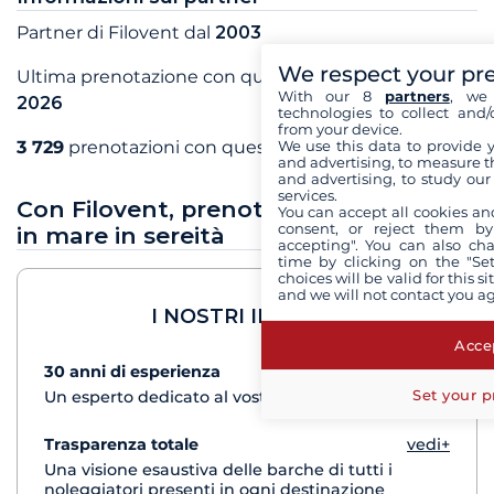
Partner di Filovent dal
2003
We respect your pr
Ultima prenotazione con questo partner a
agosto
With our 8
partners
, we 
2026
technologies to collect and/
from your device.
We use this data to provide 
3 729
prenotazioni con questo partner
and advertising, to measure t
and advertising, to study ou
services.
Con Filovent, prenota le tue vacanze
You can accept all cookies an
consent, or reject them by
in mare in sereità
accepting". You can also ch
time by clicking on the "Set
choices will be valid for this 
and we will not contact you a
I NOSTRI IMPEGNI
Accep
30 anni di esperienza
vedi+
Set your p
Un esperto dedicato al vostro progetto di crociera
Trasparenza totale
vedi+
Una visione esaustiva delle barche di tutti i
noleggiatori presenti in ogni destinazione