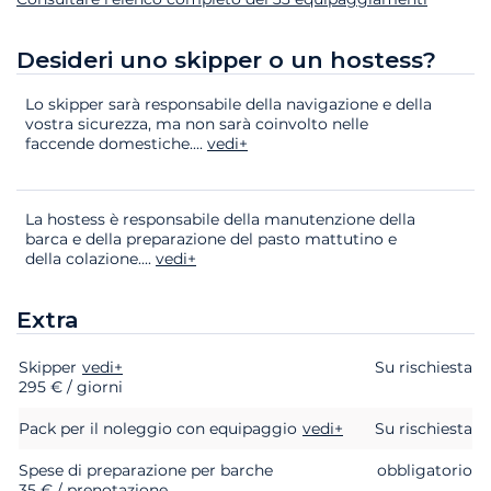
Desideri uno skipper o un hostess?
Lo skipper sarà responsabile della navigazione e della
vostra sicurezza, ma non sarà coinvolto nelle
faccende domestiche.
...
vedi+
La hostess è responsabile della manutenzione della
barca e della preparazione del pasto mattutino e
della colazione.
...
vedi+
Extra
Skipper
Extra
Stato
vedi+
Prezzo
Su rischiesta
295 € / giorni
Pack per il noleggio con equipaggio
vedi+
Su rischiesta
Spese di preparazione per barche
obbligatorio
35 € / prenotazione