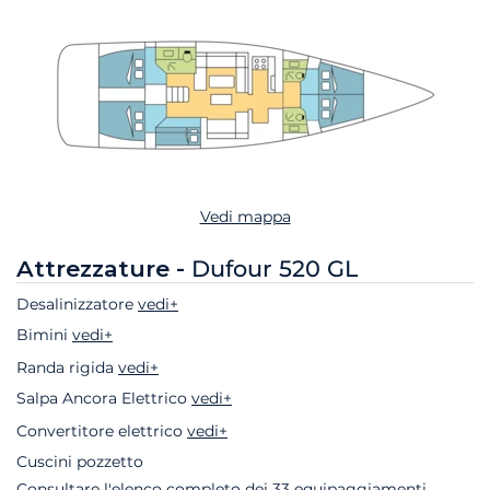
Vedi mappa
Attrezzature -
Dufour 520 GL
Desalinizzatore
vedi+
Bimini
vedi+
Randa rigida
vedi+
Salpa Ancora Elettrico
vedi+
Convertitore elettrico
vedi+
Cuscini pozzetto
Consultare l'elenco completo dei 33 equipaggiamenti