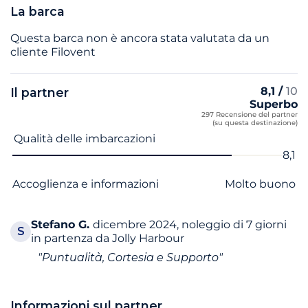
La barca
Questa barca non è ancora stata valutata da un
cliente Filovent
8,1 /
10
Il partner
Superbo
297 Recensione del partner
(su questa destinazione)
Nome del criterio
Voto
Qualità delle imbarcazioni
8,1
Accoglienza e informazioni
Molto buono
Stefano
G.
dicembre 2024, noleggio di 7 giorni
S
in partenza da Jolly Harbour
"Puntualità, Cortesia e Supporto"
Informazioni sul partner