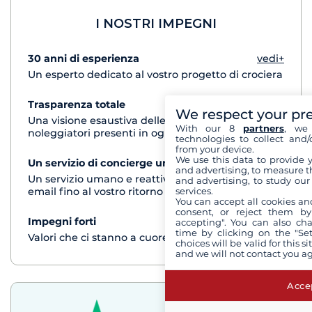
I NOSTRI IMPEGNI
30 anni di esperienza
vedi+
Un esperto dedicato al vostro progetto di crociera
Trasparenza totale
vedi+
We respect your pr
Una visione esaustiva delle barche di tutti i
With our 8
partners
, we 
noleggiatori presenti in ogni destinazione
technologies to collect and/
from your device.
We use this data to provide 
Un servizio di concierge unico
vedi+
and advertising, to measure t
Un servizio umano e reattivo per telefono o via
and advertising, to study ou
email fino al vostro ritorno dalla crociera
services.
You can accept all cookies an
consent, or reject them by
Impegni forti
vedi+
accepting". You can also ch
time by clicking on the "Set
Valori che ci stanno a cuore
choices will be valid for this 
and we will not contact you a
Accep