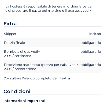
La hostess è responsabile di tenere in ordine la barca
e di preparare il pasto del mattino e il pranzo.
...
vedi+
Extra
Skipper
Extra
Stato
Prezzo
incluso
Pulizia finale
obbligatorio
Bombola di gas
vedi+
obbligatorio
29 € / settimana
Protezione materasso (prezzo per cabina)
vedi+
obbligatorio
20 € / prenotazione
Consultare l'elenco completo dei 11 extra
Condizioni
Informazioni importanti