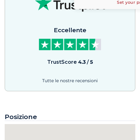
Set your p
Eccellente
TrustScore
4.3
/
5
Tutte le nostre recensioni
Posizione