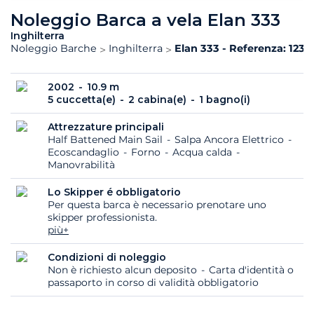
Noleggio Barca a vela Elan 333
Inghilterra
Noleggio Barche
Inghilterra
Elan 333 - Referenza: 1231
2002
10.9 m
5 cuccetta(e)
2 cabina(e)
1 bagno(i)
Attrezzature principali
Half Battened Main Sail
Salpa Ancora Elettrico
Ecoscandaglio
Forno
Acqua calda
Manovrabilità
Lo Skipper é obbligatorio
Per questa barca è necessario prenotare uno
skipper professionista.
più+
Condizioni di noleggio
Non è richiesto alcun deposito
Carta d'identità o
passaporto in corso di validità obbligatorio