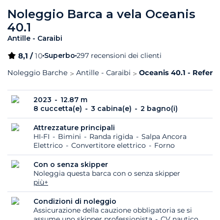
Noleggio Barca a vela Oceanis
40.1
Antille - Caraibi
8,1 /
10
Superbo
297 recensioni dei clienti
Noleggio Barche
Antille - Caraibi
Oceanis 40.1 - Refere
2023
12.87 m
8 cuccetta(e)
3 cabina(e)
2 bagno(i)
Attrezzature principali
HI-FI
Bimini
Randa rigida
Salpa Ancora
Elettrico
Convertitore elettrico
Forno
Con o senza skipper
Noleggia questa barca con o senza skipper
più+
Condizioni di noleggio
Assicurazione della cauzione obbligatoria se si
assume uno skipper professionista
CV nautico