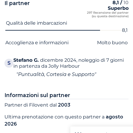
8,1 /
10
Il partner
Superbo
297 Recensione del partner
(su questa destinazione)
Nome del criterio
Voto
Qualità delle imbarcazioni
8,1
Accoglienza e informazioni
Molto buono
Stefano
G.
dicembre 2024, noleggio di 7 giorni
S
in partenza da Jolly Harbour
"Puntualità, Cortesia e Supporto"
Informazioni sul partner
Partner di Filovent dal
2003
Ultima prenotazione con questo partner a
agosto
2026