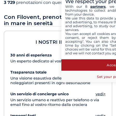
We respect your pr
3 729
prenotazioni con questo partner
With our 8
partners
, we 
technologies to collect and/
from your device.
Con Filovent, prenota le tue vacanze
We use this data to provide 
and advertising, to measure t
in mare in sereità
and advertising, to study ou
services.
You can accept all cookies an
consent, or reject them by
accepting". You can also ch
I NOSTRI IMPEGNI
time by clicking on the "Set
choices will be valid for this 
and we will not contact you a
30 anni di esperienza
vedi+
Un esperto dedicato al vostro progetto di crociera
Accep
Trasparenza totale
vedi+
Set your p
Una visione esaustiva delle barche di tutti i
noleggiatori presenti in ogni destinazione
Un servizio di concierge unico
vedi+
Un servizio umano e reattivo per telefono o via
email fino al vostro ritorno dalla crociera
Impegni forti
vedi+