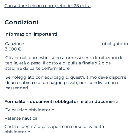
Consultare l'elenco completo dei 28 extra
Condizioni
Informazioni importanti
Cauzione
Extra
Stato
Prezzo
obbligatorio
3 000 €
Gli animali domestici sono ammessi senza limitazioni di
taglia, età o peso. Il costo è di pulizia finale x 2 o da
stabilire da parte dell'armatore.
Se noleggiato con equipaggio, quest'ultimo deve disporre
di una cabina e di un bagno privati, non condivisi con i
passeggeri
Formalità - documenti obbligatori e altri documenti
CV nautico obbligatorio
Patente nautica
Carta d'identità o passaporto in corso di validità
obbligatorio