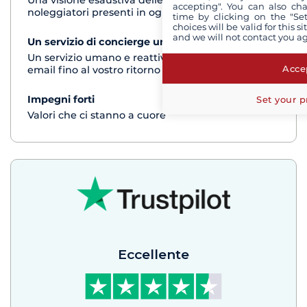
Una visione esaustiva delle barche di tutti i
accepting". You can also ch
noleggiatori presenti in ogni destinazione
time by clicking on the "Set
choices will be valid for this 
and we will not contact you a
Un servizio di concierge unico
vedi+
Un servizio umano e reattivo per telefono o via
Accep
email fino al vostro ritorno dalla crociera
Impegni forti
vedi+
Set your p
Valori che ci stanno a cuore
Eccellente