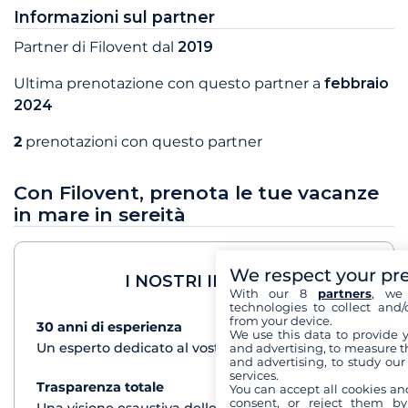
Informazioni sul partner
Partner di Filovent dal
2019
Ultima prenotazione con questo partner a
febbraio
2024
2
prenotazioni con questo partner
Con Filovent, prenota le tue vacanze
in mare in sereità
We respect your pr
I NOSTRI IMPEGNI
With our 8
partners
, we 
technologies to collect and/
from your device.
30 anni di esperienza
vedi+
We use this data to provide 
Un esperto dedicato al vostro progetto di crociera
and advertising, to measure t
and advertising, to study ou
services.
Trasparenza totale
vedi+
You can accept all cookies an
consent, or reject them by