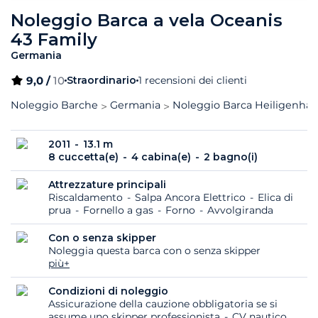
Noleggio Barca a vela Oceanis
43 Family
Germania
9,0 /
10
Straordinario
1 recensioni dei clienti
Noleggio Barche
Germania
Noleggio Barca Heiligenhaf
2011
13.1 m
8 cuccetta(e)
4 cabina(e)
2 bagno(i)
Attrezzature principali
Riscaldamento
Salpa Ancora Elettrico
Elica di
prua
Fornello a gas
Forno
Avvolgiranda
Con o senza skipper
Noleggia questa barca con o senza skipper
più+
Condizioni di noleggio
Assicurazione della cauzione obbligatoria se si
assume uno skipper professionista
CV nautico