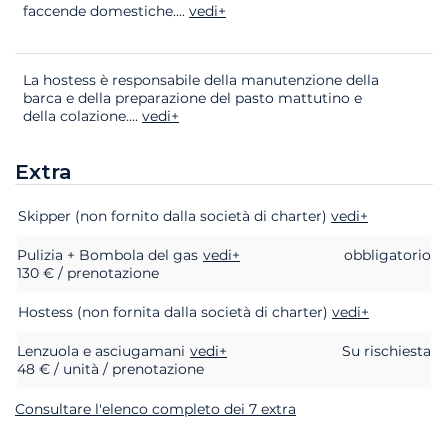
faccende domestiche.
...
vedi+
La hostess è responsabile della manutenzione della
barca e della preparazione del pasto mattutino e
della colazione.
...
vedi+
Extra
Extra
Stato
Prezzo
Skipper (non fornito dalla società di charter)
vedi+
Pulizia + Bombola del gas
vedi+
obbligatorio
130 € / prenotazione
Hostess (non fornita dalla società di charter)
vedi+
Lenzuola e asciugamani
vedi+
Su rischiesta
48 € / unità / prenotazione
Consultare l'elenco completo dei 7 extra