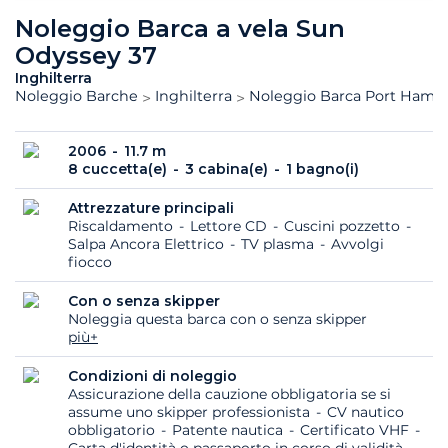
Noleggio Barca a vela Sun
Odyssey 37
Inghilterra
Noleggio Barche
Inghilterra
Noleggio Barca Port Hamb
2006
11.7 m
8 cuccetta(e)
3 cabina(e)
1 bagno(i)
Attrezzature principali
Riscaldamento
Lettore CD
Cuscini pozzetto
Salpa Ancora Elettrico
TV plasma
Avvolgi
fiocco
Con o senza skipper
Noleggia questa barca con o senza skipper
più+
Condizioni di noleggio
Assicurazione della cauzione obbligatoria se si
assume uno skipper professionista
CV nautico
obbligatorio
Patente nautica
Certificato VHF