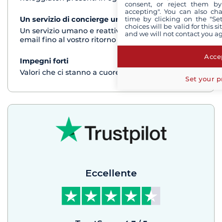
consent, or reject them by
accepting". You can also ch
time by clicking on the "Set
Un servizio di concierge unico
vedi+
choices will be valid for this 
Un servizio umano e reattivo per telefono o via
and we will not contact you a
email fino al vostro ritorno dalla crociera
Accep
Impegni forti
vedi+
Valori che ci stanno a cuore
Set your p
Eccellente