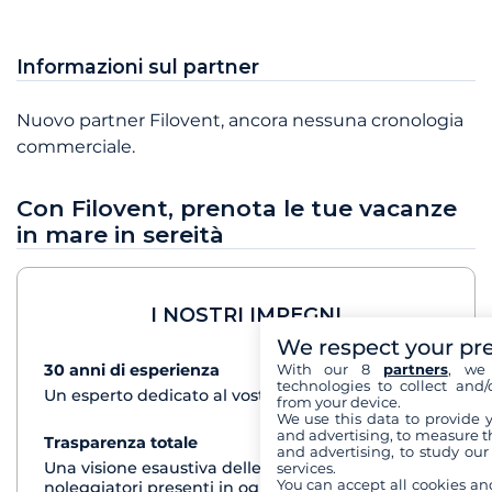
Informazioni sul partner
Nuovo partner Filovent, ancora nessuna cronologia
commerciale.
Con Filovent, prenota le tue vacanze
in mare in sereità
I NOSTRI IMPEGNI
We respect your pr
With our 8
partners
, we 
30 anni di esperienza
vedi+
technologies to collect and/
Un esperto dedicato al vostro progetto di crociera
from your device.
We use this data to provide 
and advertising, to measure t
Trasparenza totale
vedi+
and advertising, to study ou
Una visione esaustiva delle barche di tutti i
services.
You can accept all cookies an
noleggiatori presenti in ogni destinazione