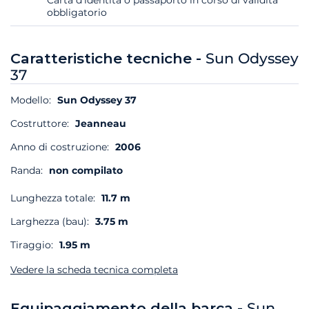
Carta d'identità o passaporto in corso di validità
obbligatorio
Caratteristiche tecniche -
Sun Odyssey
37
Modello:
Sun Odyssey 37
Costruttore:
Jeanneau
Anno di costruzione:
2006
Randa:
non compilato
Lunghezza totale:
11.7 m
Larghezza (bau):
3.75 m
Tiraggio:
1.95 m
Vedere la scheda tecnica completa
Equipaggiamento della barca -
Sun