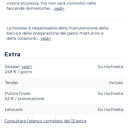
vostra sicurezza, ma non sarà coinvolto nelle
faccende domestiche.
...
vedi+
La hostess è responsabile della manutenzione della
barca e della preparazione del pasto mattutino e
della colazione.
...
vedi+
Extra
Skipper
Extra
Stato
vedi+
Prezzo
Su rischiesta
249 € / giorni
Tender
incluso
Pulizia finale
Su rischiesta
63 € / prenotazione
Lenzuola
Su rischiesta
Consultare l'elenco completo dei 13 extra