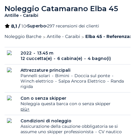
Noleggio Catamarano Elba 45
Antille - Caraibi
8,1 /
10
Superbo
297 recensioni dei clienti
Noleggio Barche
Antille - Caraibi
Elba 45 - Referenza: 
2022
13.45 m
12 cuccetta(e)
6 cabina(e)
4 bagno(i)
Attrezzature principali
Pannelli solari
Bimini
Doccia sul ponte
Winch elettrico
Salpa Ancora Elettrico
Randa
rigida
Con o senza skipper
Noleggia questa barca con o senza skipper
più+
Condizioni di noleggio
Assicurazione della cauzione obbligatoria se si
assume uno skipper professionista
CV nautico