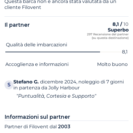
Questa barca non è ancora stata valutata da un
cliente Filovent
8,1 /
10
Il partner
Superbo
297 Recensione del partner
(su questa destinazione)
Nome del criterio
Voto
Qualità delle imbarcazioni
8,1
Accoglienza e informazioni
Molto buono
Stefano
G.
dicembre 2024, noleggio di 7 giorni
S
in partenza da Jolly Harbour
"Puntualità, Cortesia e Supporto"
Informazioni sul partner
Partner di Filovent dal
2003