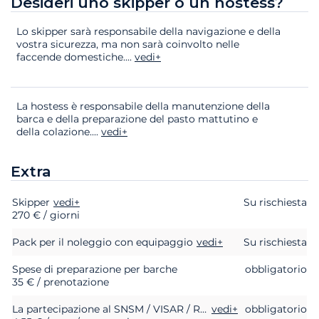
Desideri uno skipper o un hostess?
Lo skipper sarà responsabile della navigazione e della
vostra sicurezza, ma non sarà coinvolto nelle
faccende domestiche.
...
vedi+
La hostess è responsabile della manutenzione della
barca e della preparazione del pasto mattutino e
della colazione.
...
vedi+
Extra
Skipper
Extra
Stato
vedi+
Prezzo
Su rischiesta
270 € / giorni
Pack per il noleggio con equipaggio
vedi+
Su rischiesta
Spese di preparazione per barche
obbligatorio
35 € / prenotazione
La partecipazione al SNSM / VISAR / RNLI (soccorso in mare)
vedi+
obbligatorio