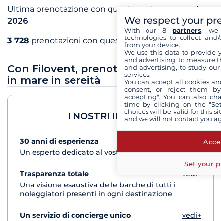
Ultima prenotazione con questo partner a
agosto
We respect your pr
2026
With our 8
partners
, we 
technologies to collect and/
3 728
prenotazioni con questo partner
from your device.
We use this data to provide 
and advertising, to measure t
Con Filovent, prenota le tue vacanze
and advertising, to study ou
services.
in mare in sereità
You can accept all cookies an
consent, or reject them by
accepting". You can also ch
time by clicking on the "Set
choices will be valid for this 
I NOSTRI IMPEGNI
and we will not contact you a
30 anni di esperienza
vedi+
Accep
Un esperto dedicato al vostro progetto di crociera
Set your p
Trasparenza totale
vedi+
Una visione esaustiva delle barche di tutti i
noleggiatori presenti in ogni destinazione
Un servizio di concierge unico
vedi+