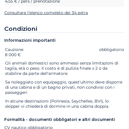
4,55 € / pers / prenotazione
Consultare l'elenco completo dei 34 extra
Condizioni
Informazioni importanti
Cauzione
Extra
Stato
Prezzo
obbligatorio
8 000 €
Gli animali domestici sono ammessi senza limitazioni di
taglia, età o peso. Il costo è di pulizia finale x 2 o da
stabilire da parte dell'armatore.
Se noleggiato con equipaggio, quest'ultimo deve disporre
di una cabina e di un bagno privati, non condivisi con i
passeggeri
In alcune destinazioni (Polinesia, Seychelles, BVI), lo
skipper vi chiederà di dormire in una cabina doppia.
Formalità - documenti obbligatori e altri documenti
CV nautico obbligatorio