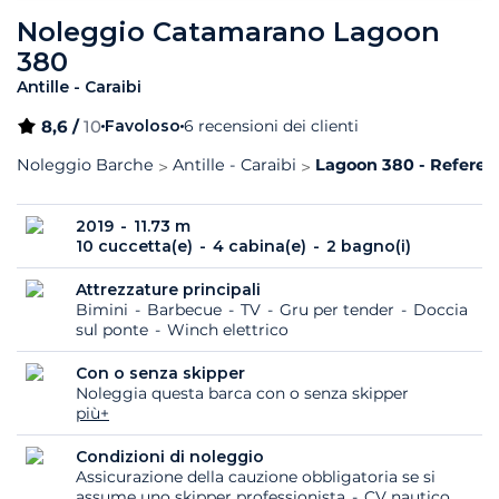
Noleggio Catamarano Lagoon
380
Antille - Caraibi
8,6 /
10
Favoloso
6 recensioni dei clienti
Noleggio Barche
Antille - Caraibi
Lagoon 380 - Referenz
2019
11.73 m
10 cuccetta(e)
4 cabina(e)
2 bagno(i)
Attrezzature principali
Bimini
Barbecue
TV
Gru per tender
Doccia
sul ponte
Winch elettrico
Con o senza skipper
Noleggia questa barca con o senza skipper
più+
Condizioni di noleggio
Assicurazione della cauzione obbligatoria se si
assume uno skipper professionista
CV nautico