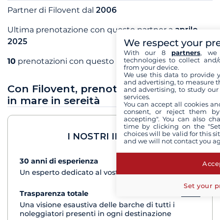
Partner di Filovent dal
2006
Ultima prenotazione con questo partner a
aprile
We respect your pr
2025
With our 8
partners
, we 
technologies to collect and/
10
prenotazioni con questo partner
from your device.
We use this data to provide 
and advertising, to measure t
Con Filovent, prenota le tue vacanze
and advertising, to study ou
services.
in mare in sereità
You can accept all cookies an
consent, or reject them by
accepting". You can also ch
time by clicking on the "Set
choices will be valid for this 
I NOSTRI IMPEGNI
and we will not contact you a
30 anni di esperienza
vedi+
Accep
Un esperto dedicato al vostro progetto di crociera
Set your p
Trasparenza totale
vedi+
Una visione esaustiva delle barche di tutti i
noleggiatori presenti in ogni destinazione