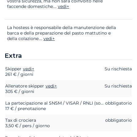
vostra sicurezza, ma non sarà coinvolto nelle
faccende domestiche.
...
vedi+
La hostess è responsabile della manutenzione della
barca e della preparazione del pasto mattutino e
della colazione.
...
vedi+
Extra
Skipper
Extra
Stato
vedi+
Prezzo
Su rischiesta
261 € / giorni
Allenatore skipper
vedi+
Su rischiesta
305 € / giorni
La partecipazione al SNSM / VISAR / RNLI (soccorso in mare)
obbligatorio
17 € / prenotazione
Tax di crociera
obbligatorio
3,50 € / pers / giorno