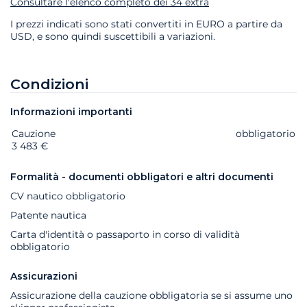
Consultare l'elenco completo dei 34 extra
I prezzi indicati sono stati convertiti in EURO a partire da
USD, e sono quindi suscettibili a variazioni.
Condizioni
Informazioni importanti
Cauzione
Extra
Stato
Prezzo
obbligatorio
3 483 €
Formalità - documenti obbligatori e altri documenti
CV nautico obbligatorio
Patente nautica
Carta d'identità o passaporto in corso di validità
obbligatorio
Assicurazioni
Assicurazione della cauzione obbligatoria se si assume uno