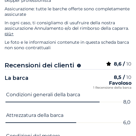
skipper professionista
Assicurazione: tutte le barche offerte sono completamente
assicurate
In ogni caso, ti consigliamo di usufruire della nostra
assicurazione Annulamento e/o del rimborso della caparra.
più+
Le foto e le informazioni contenute in questa scheda barca
non sono contrattuali
8,6 /
10
Recensioni dei clienti
8,5 /
10
La barca
Favoloso
1 Recensione della barca
Nome del criterio
Voto
Condizioni generali della barca
8,0
Attrezzatura della barca
6,0
Condizioni del motore