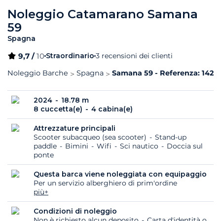
Noleggio Catamarano Samana
59
Spagna
9,7 /
10
Straordinario
3 recensioni dei clienti
Noleggio Barche
Spagna
Samana 59 - Referenza: 1423
2024
18.78 m
8 cuccetta(e)
4 cabina(e)
Attrezzature principali
Scooter subacqueo (sea scooter)
Stand-up
paddle
Bimini
Wifi
Sci nautico
Doccia sul
ponte
Questa barca viene noleggiata con equipaggio
Per un servizio alberghiero di prim'ordine
più+
Condizioni di noleggio
Non è richiesto alcun deposito
Carta d'identità o