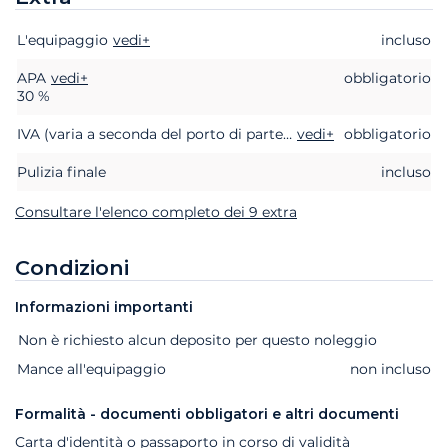
L'equipaggio
Extra
Stato
Prezzo
vedi+
incluso
APA
vedi+
obbligatorio
30 %
IVA (varia a seconda del porto di partenza)
vedi+
obbligatorio
Pulizia finale
incluso
Consultare l'elenco completo dei 9 extra
Condizioni
Informazioni importanti
Extra
Stato
Prezzo
Non è richiesto alcun deposito per questo noleggio
Mance all'equipaggio
non incluso
Formalità - documenti obbligatori e altri documenti
Carta d'identità o passaporto in corso di validità