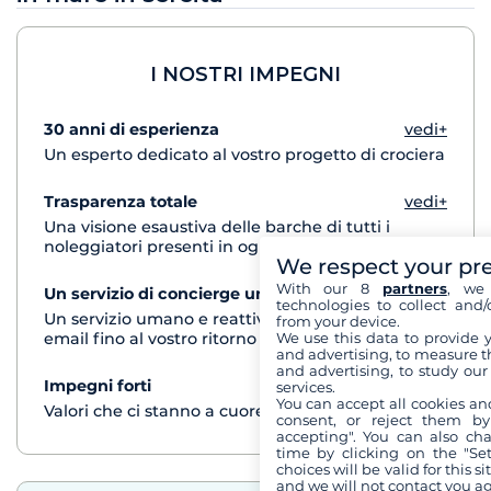
I NOSTRI IMPEGNI
30 anni di esperienza
vedi+
Un esperto dedicato al vostro progetto di crociera
Trasparenza totale
vedi+
Una visione esaustiva delle barche di tutti i
noleggiatori presenti in ogni destinazione
We respect your pr
With our 8
partners
, we 
Un servizio di concierge unico
vedi+
technologies to collect and/
Un servizio umano e reattivo per telefono o via
from your device.
email fino al vostro ritorno dalla crociera
We use this data to provide 
and advertising, to measure t
and advertising, to study ou
Impegni forti
vedi+
services.
You can accept all cookies an
Valori che ci stanno a cuore
consent, or reject them by
accepting". You can also ch
time by clicking on the "Set
choices will be valid for this 
and we will not contact you a