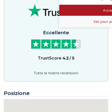
Accep
Set your p
Eccellente
TrustScore
4.3
/
5
Tutte le nostre recensioni
Posizione