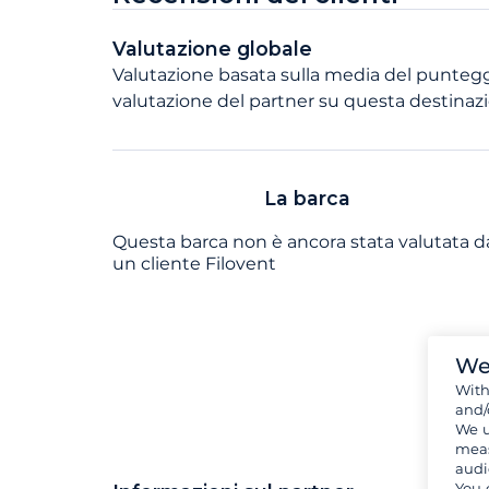
Valutazione globale
Valutazione basata sulla media del punteggi
valutazione del partner su questa destinaz
La barca
Questa barca non è ancora stata valutata d
un cliente Filovent
We
Wit
and/
We u
meas
audi
You 