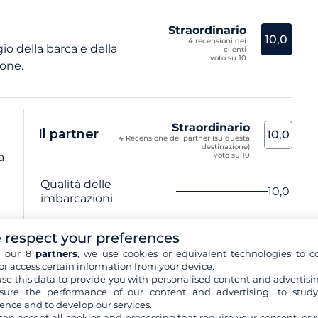
Straordinario
10,0
4 recensioni dei
o della barca e della
clienti
voto su 10
ione.
Straordinario
Il partner
10,0
4 Recensione del partner (su questa
destinazione)
a
voto su 10
Nome del criterio
Voto
Qualità delle
10,0
imbarcazioni
Accoglienza e
Eccellente
 respect your preferences
informazioni
h our 8
partners
, we use cookies or equivalent technologies to co
or access certain information from your device.
se this data to provide you with personalised content and advertisin
ure the performance of our content and advertising, to stud
ence and to develop our services.
can accept all cookies and processing that require your consent, or r