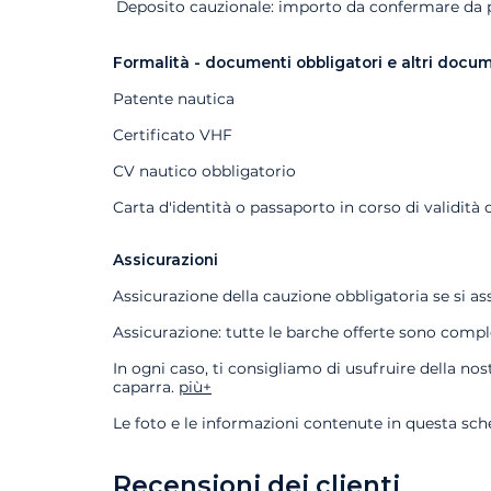
Extra
Stato
Prezzo
Deposito cauzionale: importo da confermare da pa
Formalità - documenti obbligatori e altri docu
Patente nautica
Certificato VHF
CV nautico obbligatorio
Carta d'identità o passaporto in corso di validità 
Assicurazioni
Assicurazione della cauzione obbligatoria se si a
Assicurazione: tutte le barche offerte sono comp
In ogni caso, ti consigliamo di usufruire della n
caparra.
più+
Le foto e le informazioni contenute in questa sc
Recensioni dei clienti