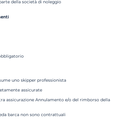
rte della società di noleggio
menti
obbligatorio
ssume uno skipper professionista
letamente assicurate
ostra assicurazione Annulamento e/o del rimborso della
heda barca non sono contrattuali