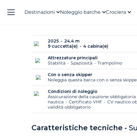
Destinazioni
Noleggio barche
Crociera
2025
24.4 m
9 cuccetta(e)
4 cabina(e)
Attrezzature principali
Stabilità
Spaziosità
Trampolino
Con o senza skipper
Noleggia questa barca con o senza skipp
Condizioni di noleggio
Assicurazione della cauzione obbligatoria
nautica
Certificato VHF
CV nautico ob
validità obbligatorio
Caratteristiche tecniche -
Su