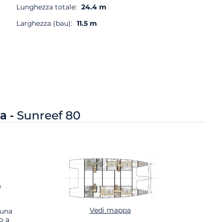
Lunghezza totale:
24.4 m
Larghezza (bau):
11.5 m
a -
Sunreef 80
e
Vedi mappa
 una
o a