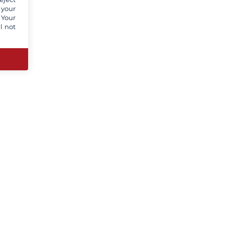
 your
 Your
l not