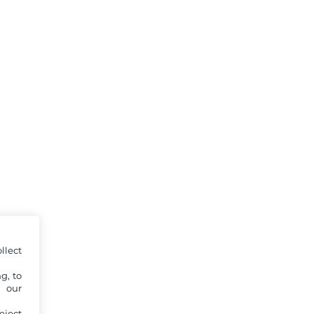
llect
g, to
y our
eject