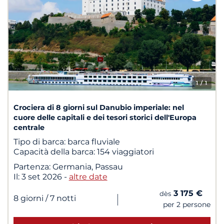
1
/ 1
Crociera di 8 giorni sul Danubio imperiale: nel
cuore delle capitali e dei tesori storici dell'Europa
centrale
Tipo di barca:
barca fluviale
Capacità della barca:
154 viaggiatori
Partenza:
Germania, Passau
Il:
3 set 2026
-
altre date
3 175 €
dès
|
8 giorni
/ 7 notti
per 2 persone