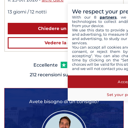
4 808 €
dès
|
We respect your pr
13 giorni
/ 12 notti
per 2 persone
With our 8
partners
, we 
technologies to collect and/
from your device.
Chiedere un preventivo
We use this data to provide 
and advertising, to measure t
and advertising, to study ou
Vedere la crociera
services.
You can accept all cookies an
consent, or reject them by
accepting". You can also ch
time by clicking on the "Set
choices will be valid for this 
Eccellente
and we will not contact you a
212 recensioni su
Accep
Set your p
Avete bisogno di un consiglio?