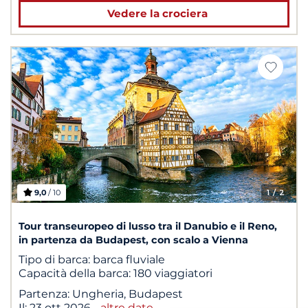
Vedere la crociera
9,0
/ 10
1
/ 2
Tour transeuropeo di lusso tra il Danubio e il Reno,
in partenza da Budapest, con scalo a Vienna
Tipo di barca:
barca fluviale
Capacità della barca:
180 viaggiatori
Partenza:
Ungheria, Budapest
Il:
23 ott 2026
-
altre date