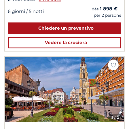
1 898 €
dès
|
6 giorni
/ 5 notti
per 2 persone
Chiedere un preventivo
Vedere la crociera
1
/ 2