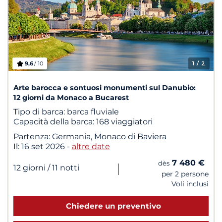
9,6
/ 10
1
/ 2
Arte barocca e sontuosi monumenti sul Danubio:
12 giorni da Monaco a Bucarest
Tipo di barca:
barca fluviale
Capacità della barca:
168 viaggiatori
Partenza:
Germania, Monaco di Baviera
Il:
16 set 2026
-
altre date
7 480 €
dès
|
12 giorni
/ 11 notti
per 2 persone
Voli inclusi
Chiedere un preventivo