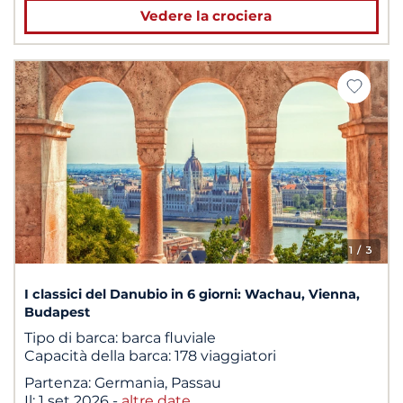
Vedere la crociera
1
/ 3
I classici del Danubio in 6 giorni: Wachau, Vienna,
Budapest
Tipo di barca:
barca fluviale
Capacità della barca:
178 viaggiatori
Partenza:
Germania, Passau
Il:
1 set 2026
-
altre date