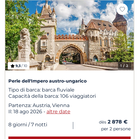
9,3
/ 10
1
/ 2
Perle dell'Impero austro-ungarico
Tipo di barca:
barca fluviale
Capacità della barca:
106 viaggiatori
Partenza:
Austria, Vienna
Il:
18 ago 2026
-
altre date
2 878 €
dès
|
8 giorni
/ 7 notti
per 2 persone