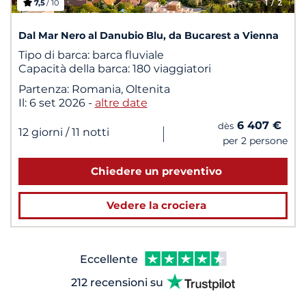
7,5
/ 10
1
/ 2
Dal Mar Nero al Danubio Blu, da Bucarest a Vienna
Tipo di barca:
barca fluviale
Capacità della barca:
180 viaggiatori
Partenza:
Romania, Oltenita
Il:
6 set 2026
-
altre date
6 407 €
dès
|
12 giorni
/ 11 notti
per 2 persone
Chiedere un preventivo
Vedere la crociera
Eccellente
212 recensioni su