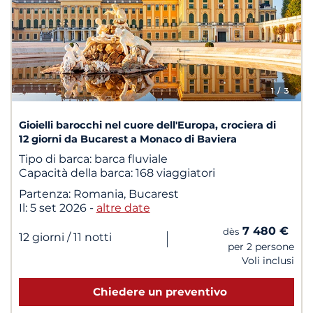
1
/ 3
Gioielli barocchi nel cuore dell'Europa, crociera di
12 giorni da Bucarest a Monaco di Baviera
Tipo di barca:
barca fluviale
Capacità della barca:
168 viaggiatori
Partenza:
Romania, Bucarest
Il:
5 set 2026
-
altre date
7 480 €
dès
|
12 giorni
/ 11 notti
per 2 persone
Voli inclusi
Chiedere un preventivo