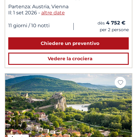
Partenza:
Austria, Vienna
Il:
1 set 2026
-
altre date
4 752 €
dès
|
11 giorni
/ 10 notti
per 2 persone
Chiedere un preventivo
Vedere la crociera