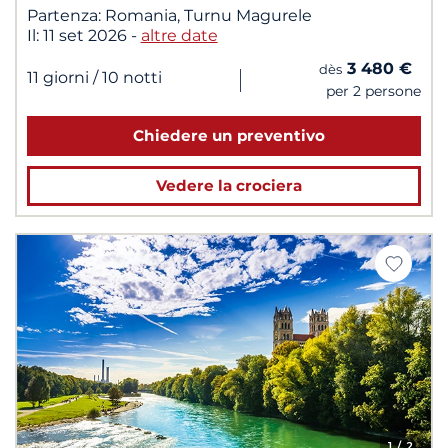
Partenza:
Romania, Turnu Magurele
Il:
11 set 2026
-
altre date
3 480 €
dès
|
11 giorni
/ 10 notti
per 2 persone
Chiedere un preventivo
Vedere la crociera
1
/ 2