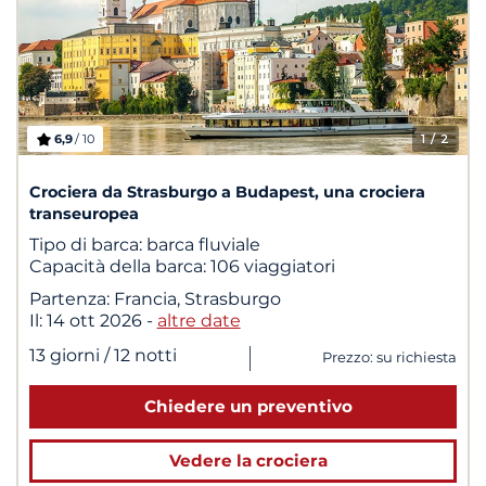
6,9
/ 10
1
/ 2
Crociera da Strasburgo a Budapest, una crociera
transeuropea
Tipo di barca:
barca fluviale
Capacità della barca:
106 viaggiatori
Partenza:
Francia, Strasburgo
Il:
14 ott 2026
-
altre date
|
13 giorni
/ 12 notti
Prezzo: su richiesta
Chiedere un preventivo
Vedere la crociera