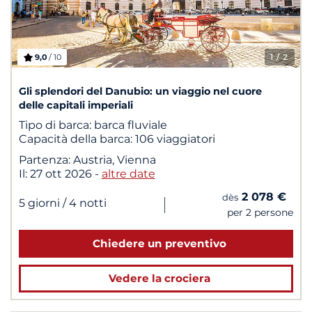
9,0
/ 10
1
/ 2
Gli splendori del Danubio: un viaggio nel cuore
delle capitali imperiali
Tipo di barca:
barca fluviale
Capacità della barca:
106 viaggiatori
Partenza:
Austria, Vienna
Il:
27 ott 2026
-
altre date
2 078 €
dès
|
5 giorni
/ 4 notti
per 2 persone
Chiedere un preventivo
Vedere la crociera