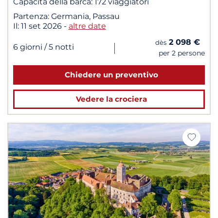
Capacità della barca:
172 viaggiatori
Partenza:
Germania, Passau
Il:
11 set 2026
-
altre date
2 098 €
dès
|
6 giorni
/ 5 notti
per 2 persone
Chiedere un preventivo
Vedere la crociera