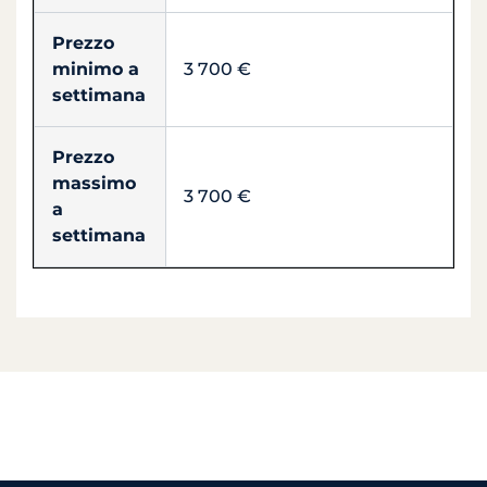
Prezzo
minimo a
3 700 €
settimana
Prezzo
massimo
3 700 €
a
settimana