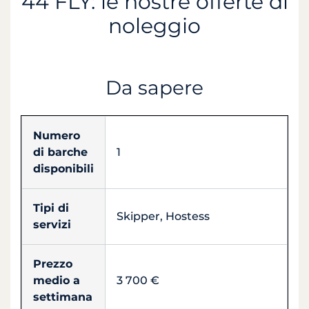
44 FLY: le nostre offerte di
noleggio
Da sapere
Numero
di barche
1
disponibili
Tipi di
Skipper, Hostess
servizi
Prezzo
medio a
3 700 €
settimana