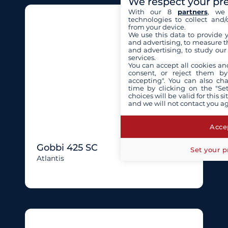
We respect your pr
With our 8
partners
, we 
technologies to collect and/
from your device.
We use this data to provide 
and advertising, to measure t
and advertising, to study ou
services.
You can accept all cookies an
consent, or reject them by
accepting". You can also ch
time by clicking on the "Set
choices will be valid for this 
and we will not contact you a
Accep
Gobbi 425 SC
Set your p
Atlantis