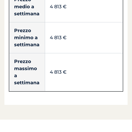
medio a
4 813 €
settimana
Prezzo
minimo a
4 813 €
settimana
Prezzo
massimo
4 813 €
a
settimana