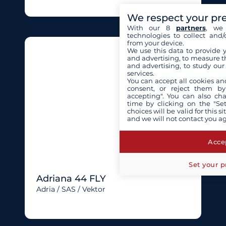
We respect your pr
With our 8
partners
, we 
technologies to collect and/
from your device.
We use this data to provide 
and advertising, to measure t
and advertising, to study ou
services.
You can accept all cookies an
consent, or reject them by
accepting". You can also ch
time by clicking on the "Set
choices will be valid for this 
and we will not contact you a
Accep
Set your p
Adriana 44 FLY
Adria / SAS / Vektor