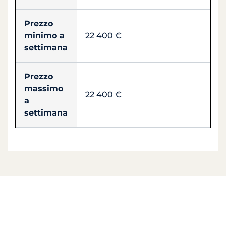
Prezzo
minimo a
22 400 €
settimana
Prezzo
massimo
22 400 €
a
settimana