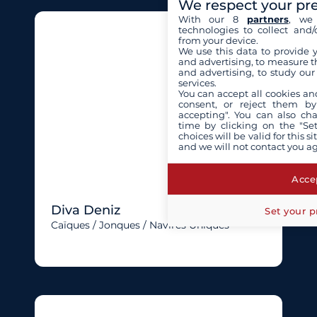
We respect your pr
With our 8
partners
, we 
technologies to collect and/
from your device.
We use this data to provide 
and advertising, to measure t
and advertising, to study ou
services.
You can accept all cookies an
consent, or reject them by
accepting". You can also ch
time by clicking on the "Set
choices will be valid for this 
and we will not contact you a
Accep
Diva Deniz
Set your p
Caïques / Jonques / Navires Uniques