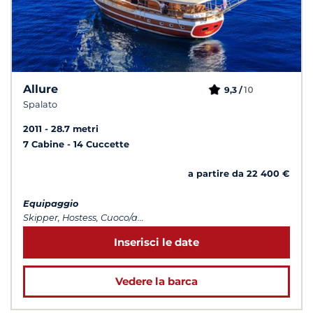
Allure
10
9,3 /
Spalato
2011
28.7 metri
7 Cabine
14 Cuccette
a partire da 22 400 €
Equipaggio
Skipper, Hostess, Cuoco/a...
Inserisci le date
Vedere la barca