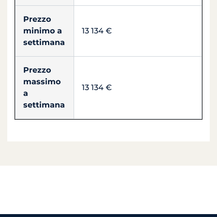
Prezzo
minimo a
13 134 €
settimana
Prezzo
massimo
13 134 €
a
settimana