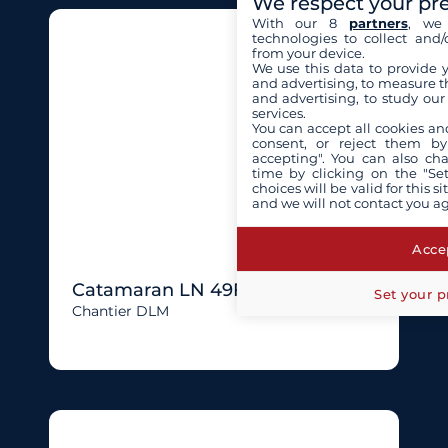
We respect your pr
With our 8
partners
, we 
technologies to collect and/
from your device.
We use this data to provide 
and advertising, to measure t
and advertising, to study ou
services.
You can accept all cookies an
consent, or reject them by
accepting". You can also ch
time by clicking on the "Set
choices will be valid for this 
and we will not contact you a
Accep
Catamaran LN 49Ft
Set your p
Chantier DLM