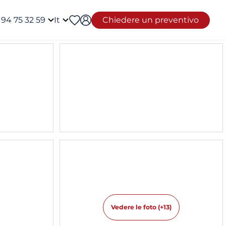
 94 75 32 59
It
Chiedere un preventivo
Vedere le foto (+13)