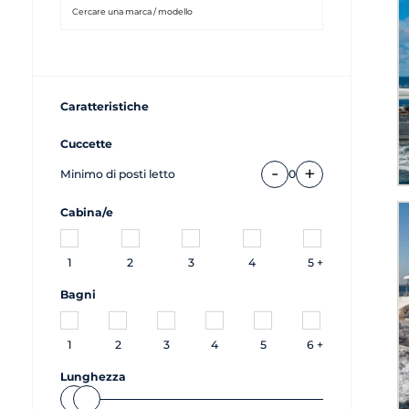
Caratteristiche
Cuccette
-
+
Minimo di posti letto
0
Cabina/e
1
2
3
4
5 +
Bagni
1
2
3
4
5
6 +
Lunghezza