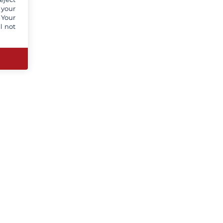
 your
 Your
l not