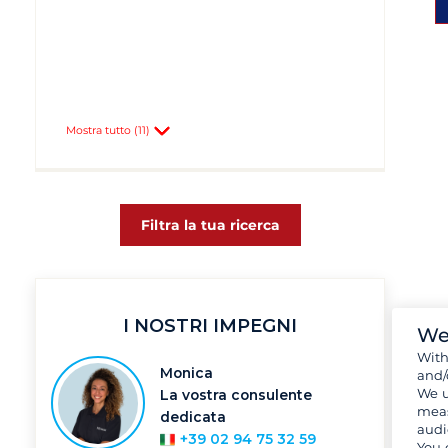
Mostra tutto (11)
Filtra la tua ricerca
I NOSTRI IMPEGNI
We
Wit
Monica
and/
We u
La vostra consulente
meas
dedicata
audi
+39 02 94 75 32 59
You 