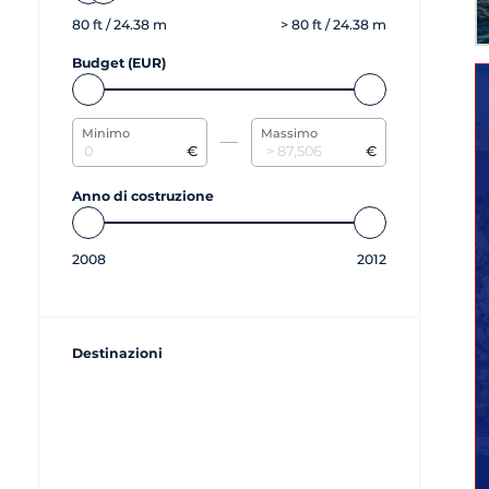
80
ft /
24.38
m
>
80
ft /
24.38
m
Budget (EUR)
Minimo
Massimo
€
€
Anno di costruzione
2008
2012
Destinazioni