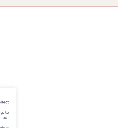
llect
g, to
y our
eject