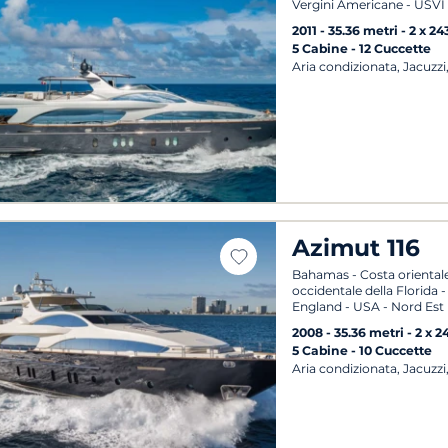
Vergini Americane - USVI -
2011
35.36 metri
2 x 2
5 Cabine
12 Cuccette
Aria condizionata, Jacuzz
Azimut 116
Bahamas - Costa orientale 
occidentale della Florida 
England - USA - Nord Est
2008
35.36 metri
2 x 2
5 Cabine
10 Cuccette
Aria condizionata, Jacuzzi