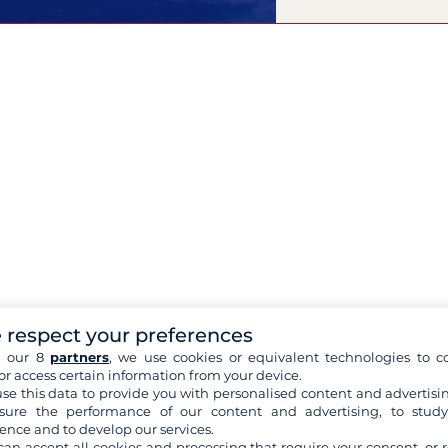
 respect your preferences
h our 8
partners
, we use cookies or equivalent technologies to co
or access certain information from your device.
se this data to provide you with personalised content and advertisin
ure the performance of our content and advertising, to stud
ence and to develop our services.
can accept all cookies and processing that require your consent, or r