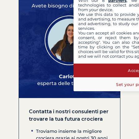
With our 8
partners
, we 
technologies to collect and/
Avete bisogno di un consiglio?
from your device.
We use this data to provide 
and advertising, to measure t
and advertising, to study ou
services.
You can accept all cookies an
consent, or reject them by
accepting". You can also ch
time by clicking on the "Set
choices will be valid for this 
and we will not contact you a
Accep
Carlotta
esperta delle tue crociere
Set your p
Contatta i nostri consulenti per
trovare la tua futura crociera
Troviamo insieme la migliore
crociera grazie ai nostri 30 anni