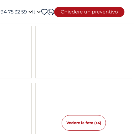
 94 75 32 59
It
Chiedere un preventivo
Vedere le foto (+4)