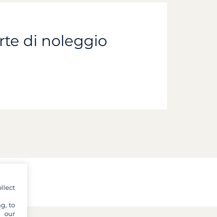
rte di noleggio
llect
g, to
y our