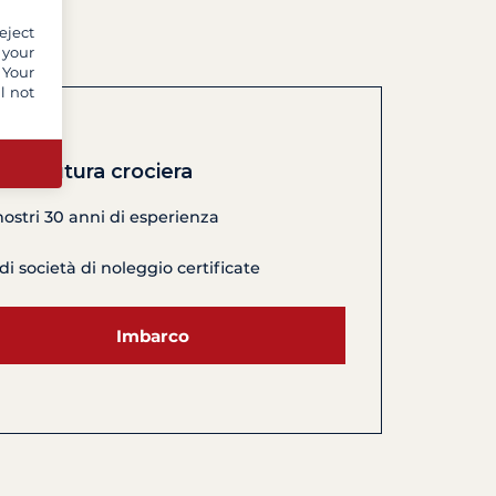
eject
 your
 Your
l not
 tua futura crociera
nostri 30 anni di esperienza
di società di noleggio certificate
Imbarco