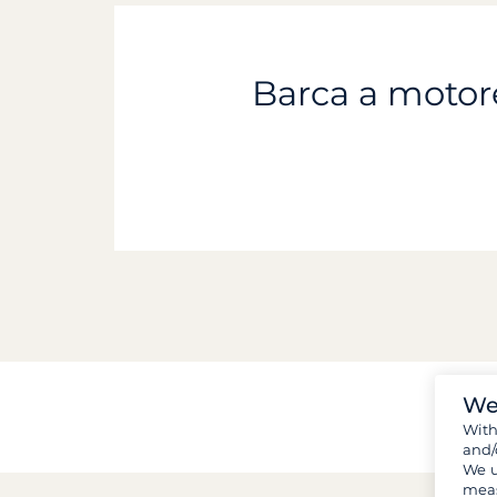
Barca a motore
We
Wit
and/
We u
meas