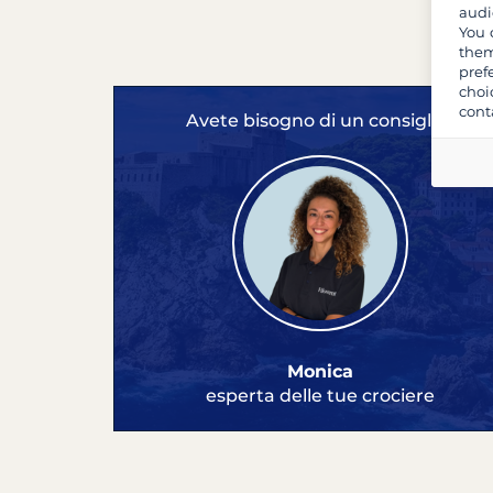
audi
You 
them
pref
choi
cont
Avete bisogno di un consiglio?
Monica
esperta delle tue crociere