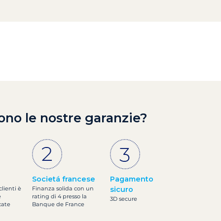
ono le nostre garanzie?
Societá francese
Pagamento
clienti è
Finanza solida con un
sicuro
e
rating di 4 presso la
3D secure
cate
Banque de France