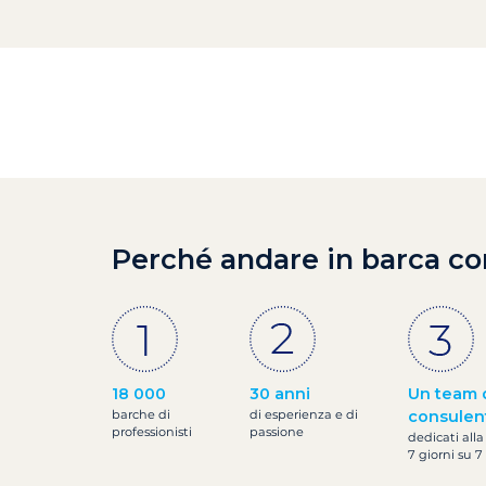
Perché andare in barca co
18 000
30 anni
Un team 
barche di
di esperienza e di
consulen
professionisti
passione
dedicati alla
7 giorni su 7