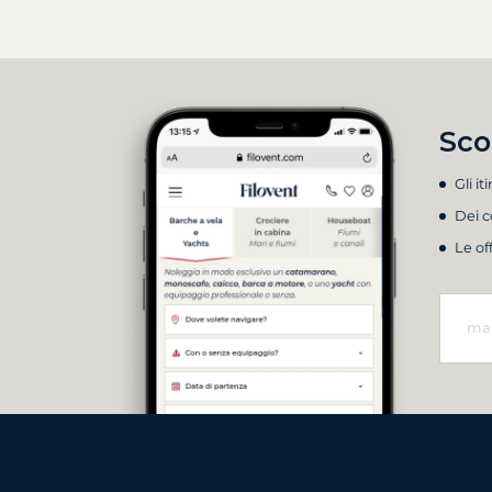
Sco
Gli it
Dei c
Le of