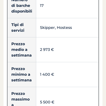
di barche
17
disponibili
Tipi di
Skipper, Hostess
servizi
Prezzo
medio a
2 973 €
settimana
Prezzo
minimo a
1 400 €
settimana
Prezzo
massimo
5 500 €
a