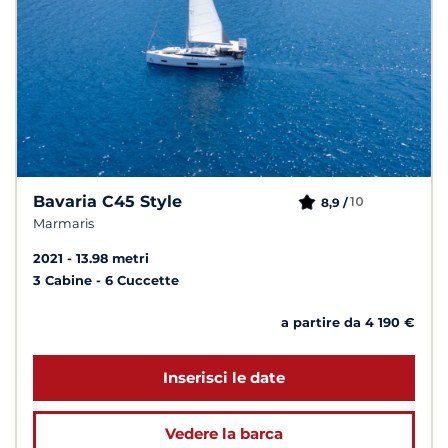
Bavaria C45 Style
10
8,9 /
Marmaris
2021
13.98 metri
3 Cabine
6 Cuccette
a partire da 4 190 €
Inserisci le date
Vedere la barca