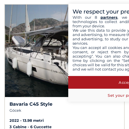
We respect your pr
With our 8
partners
, we 
technologies to collect and/
from your device.
We use this data to provide 
and advertising, to measure t
and advertising, to study ou
services.
You can accept all cookies an
consent, or reject them by
accepting". You can also ch
time by clicking on the "Set
choices will be valid for this 
and we will not contact you a
Accep
Set your p
Bavaria C45 Style
Göcek
2022
13.98 metri
3 Cabine
6 Cuccette