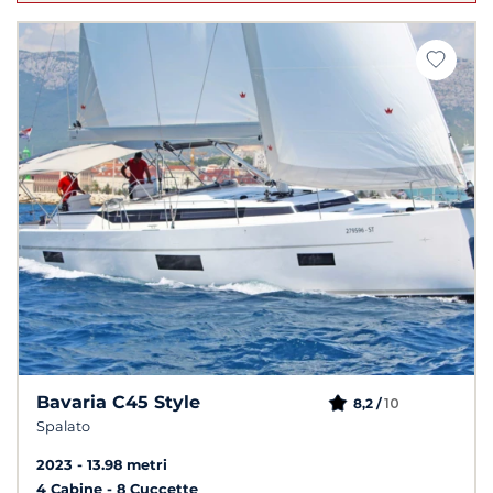
Bavaria C45 Style
10
8,2 /
Spalato
2023
13.98 metri
4 Cabine
8 Cuccette