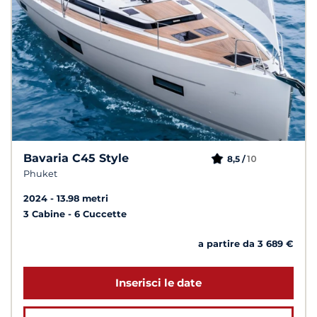
Bavaria C45 Style
10
8,5 /
Phuket
2024
13.98 metri
3 Cabine
6 Cuccette
a partire da 3 689 €
Inserisci le date