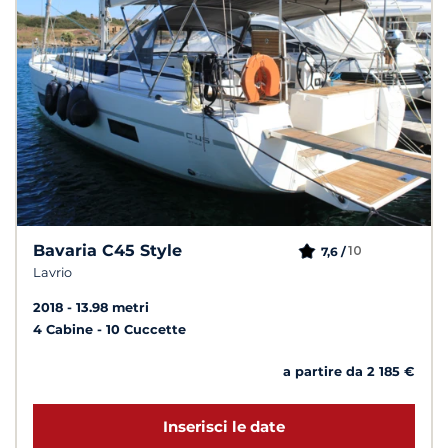
Bavaria C45 Style
10
7,6 /
Lavrio
2018
13.98 metri
4 Cabine
10 Cuccette
a partire da 2 185 €
Inserisci le date