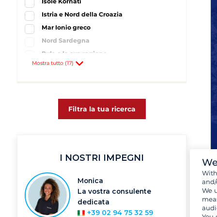
Isole Kornati
Istria e Nord della Croazia
Mar Ionio greco
Nord Sardegna
Pula e la sua regione
Mostra tutto (17)
Sardegna
Spalato e la sua regione
Biograd
3
Heiligenhafen
2
Filtra la tua ricerca
Isola di Krk
3
Lefkada
3
Lelystad
1
I NOSTRI IMPEGNI
Lemmer
1
We
Murter
2
Wit
Monica
and/
Phuket
1
We u
La vostra consulente
Pirovac
1
meas
dedicata
audi
Portisco
1
+39 02 94 75 32 59
You 