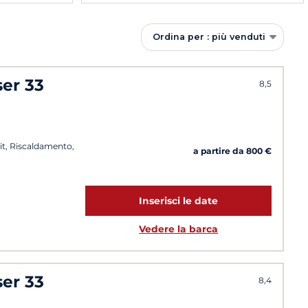
Ordina per : più venduti
ser 33
8,5
it, Riscaldamento,
a partire da 800 €
Inserisci le date
Vedere la barca
ser 33
8,4