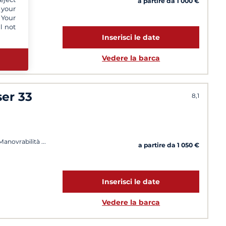
a partire da 1 000 €
 your
 Your
l not
Inserisci le date
Vedere la barca
ser 33
8,1
 Manovrabilità
a partire da 1 050 €
Inserisci le date
Vedere la barca