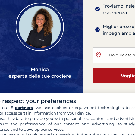
Troviamo insie
esperienza
Miglior prezzo
impegniamo ad 
Monica
Vogli
esperta delle tue crociere
 respect your preferences
Bavaria Crui
h our 8
partners
, we use cookies or equivalent technologies to co
or access certain information from your device.
Sukosan
se this data to provide you with personalised content and advertisin
2015
9.75 metri
ure the performance of our content and advertising, to stud
2 Cabine
6 Cuccette
ence and to develop our services.
Bimini, Tracciatore GPS da
can accept all cookies and processing that require your consent, or r