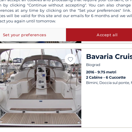
solari
 by clicking "Continue without accepting". You can also change
erences at any time by clicking on the "Set your preferences" link.
ces will be valid for this site and our emails for 6 months and we wil
act you again until tomorrow.
Set your preferences
Accept all
Bavaria Crui
Biograd
2016
9.75 metri
2 Cabine
6 Cuccette
Bimini, Doccia sul ponte,