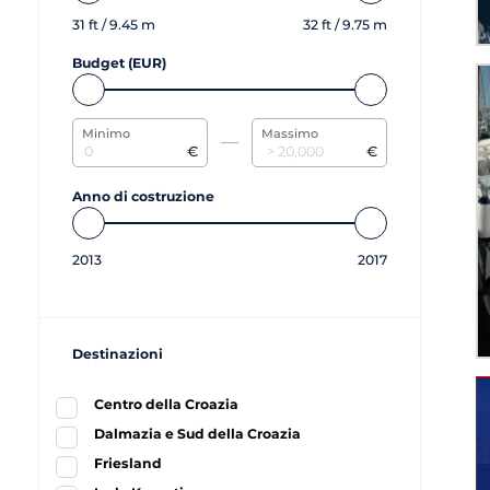
31
ft /
9.45
m
32
ft /
9.75
m
Budget (EUR)
Minimo
Massimo
€
€
Anno di costruzione
2013
2017
Destinazioni
Centro della Croazia
Dalmazia e Sud della Croazia
Friesland