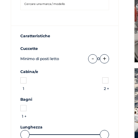
Caratteristiche
Cuccette
-
+
Minimo di posti letto
0
Cabina/e
1
2 +
Bagni
1 +
Lunghezza