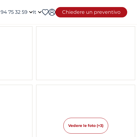
 94 75 32 59
It
Chiedere un preventivo
Vedere le foto (+3)