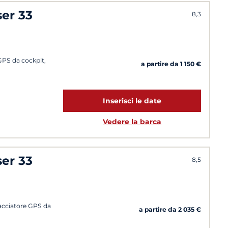
ser 33
8,3
 GPS da cockpit,
a partire da 1 150 €
Inserisci le date
Vedere la barca
ser 33
8,5
racciatore GPS da
a partire da 2 035 €