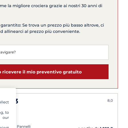
me la migliore crociera grazie ai nostri 30 anni di
 garantito: Se trova un prezzo più basso altrove, ci
allinearci al prezzo più conveniente.
o ricevere il mio preventivo gratuito
ser 33
8,0
llect
g, to
y our
 cockpit, Pannelli
eject