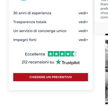
Preveza
1
them
pref
Primosten - Marina Kremik
1
choi
30 anni di esperienza
vedi+
Sebenico
1
cont
Trasparenza totale
vedi+
Spalato
1
Sukosan
3
Un servizio di concierge unico
vedi+
Vodice
2
Impegni forti
vedi+
Zara
1
Eccellente
212 recensioni su
CHIEDERE UN PREVENTIVO