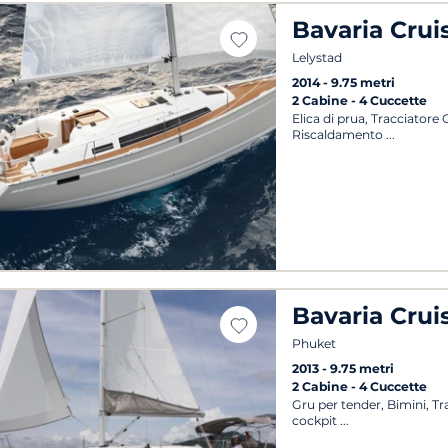
Bavaria Crui
Lelystad
2014
9.75 metri
2 Cabine
4 Cuccette
Elica di prua, Tracciatore
Riscaldamento
Bavaria Crui
Phuket
2013
9.75 metri
2 Cabine
4 Cuccette
Gru per tender, Bimini, T
cockpit