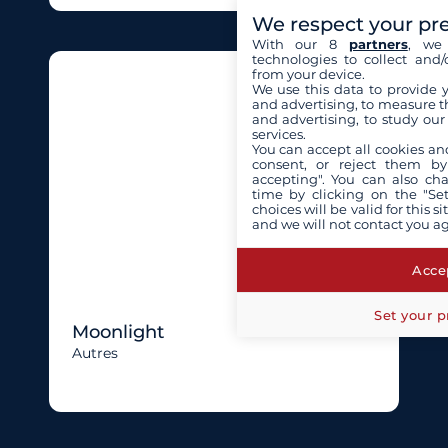
We respect your pr
With our 8
partners
, we 
technologies to collect and/
from your device.
We use this data to provide 
and advertising, to measure t
and advertising, to study ou
services.
You can accept all cookies an
consent, or reject them by
accepting". You can also ch
time by clicking on the "Set
choices will be valid for this 
and we will not contact you a
Accep
Set your p
Moonlight
Autres