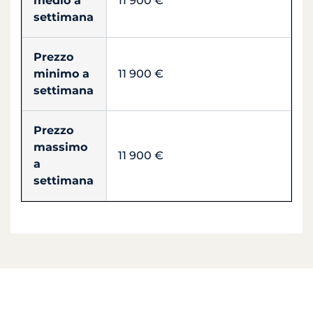
medio a
11 900 €
settimana
Prezzo
minimo a
11 900 €
settimana
Prezzo
massimo
11 900 €
a
settimana