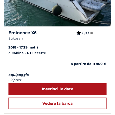
Eminence X6
10
8,3 /
Sukosan
2018
17.29 metri
3 Cabine
6 Cuccette
a partire da 11 900 €
Equipaggio
Skipper
Inserisci le date
Vedere la barca