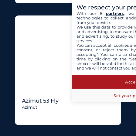
We respect your pr
With our 8
partners
, we 
technologies to collect and/
from your device.
We use this data to provide 
and advertising, to measure t
and advertising, to study ou
services.
You can accept all cookies an
consent, or reject them by
accepting". You can also ch
time by clicking on the "Set
choices will be valid for this 
and we will not contact you a
Accep
Set your p
Azimut 53 Fly
Azimut