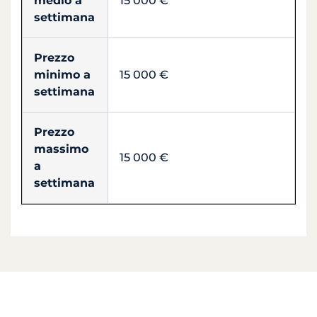
medio a
15 000 €
settimana
Prezzo
minimo a
15 000 €
settimana
Prezzo
massimo
15 000 €
a
settimana