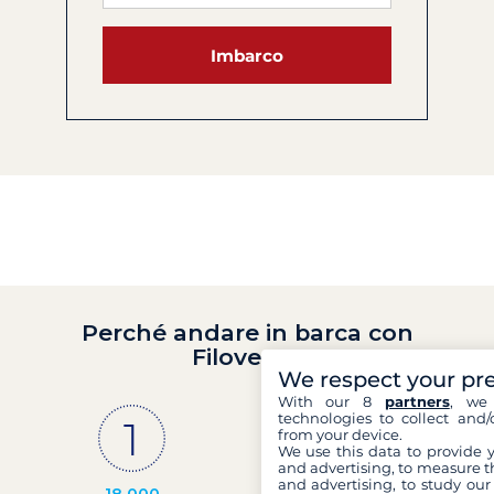
Imbarco
Perché andare in barca con
Filovent?
We respect your pr
With our 8
partners
, we 
technologies to collect and/
from your device.
We use this data to provide 
and advertising, to measure t
and advertising, to study ou
18 000
30 anni