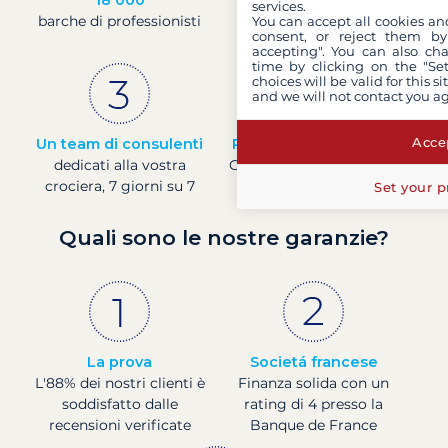
services.
barche di professionisti
di esperienza e di
You can accept all cookies an
consent, or reject them by
passione
accepting". You can also ch
time by clicking on the "Set
choices will be valid for this 
and we will not contact you a
Accep
Un team di consulenti
Prezzi in tempo reale
dedicati alla vostra
Controllare i prezzi delle
crociera, 7 giorni su 7
barche in tempo reale
Set your p
Quali sono le nostre garanzie?
La prova
Societá francese
L'88% dei nostri clienti è
Finanza solida con un
soddisfatto dalle
rating di 4 presso la
recensioni verificate
Banque de France