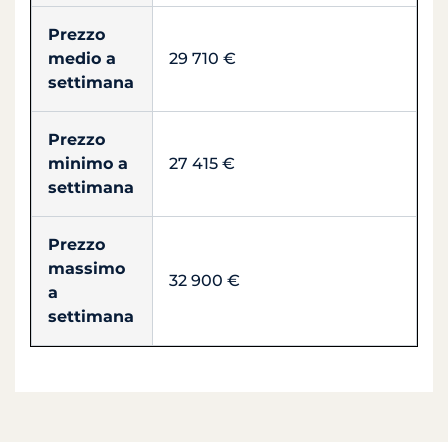
Prezzo
medio a
29 710 €
settimana
Prezzo
minimo a
27 415 €
settimana
Prezzo
massimo
32 900 €
a
settimana