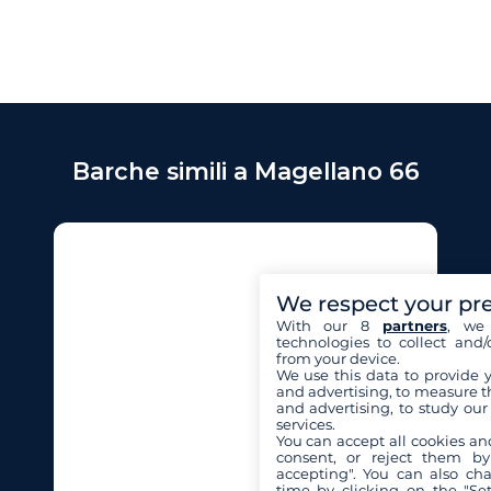
Barche simili a Magellano 66
We respect your pr
With our 8
partners
, we 
technologies to collect and/
from your device.
We use this data to provide 
and advertising, to measure t
and advertising, to study ou
services.
You can accept all cookies an
consent, or reject them by
accepting". You can also ch
time by clicking on the "Set