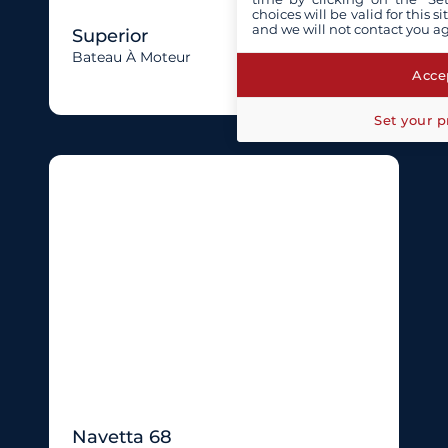
choices will be valid for this 
and we will not contact you a
Superior
Bateau À Moteur
Accep
Set your p
Navetta 68