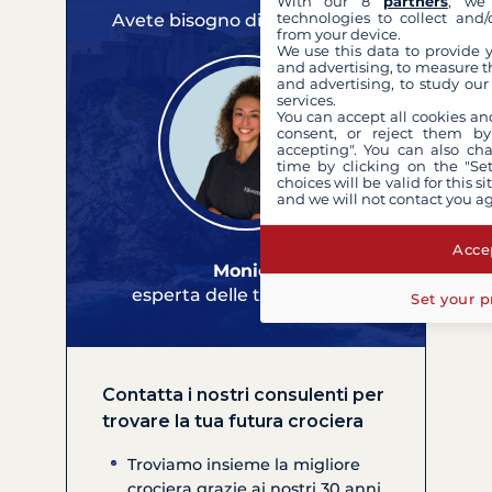
With our 8
partners
, we 
technologies to collect and/
Avete bisogno di un consiglio?
from your device.
We use this data to provide 
and advertising, to measure t
and advertising, to study ou
services.
You can accept all cookies an
consent, or reject them by
accepting". You can also ch
time by clicking on the "Set
choices will be valid for this 
and we will not contact you a
Accep
Monica
esperta delle tue crociere
Set your p
Contatta i nostri consulenti per
trovare la tua futura crociera
Troviamo insieme la migliore
crociera grazie ai nostri 30 anni