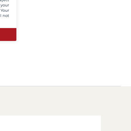
 your
 Your
l not