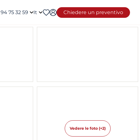
 94 75 32 59
It
Chiedere un preventivo
Vedere le foto (+2)