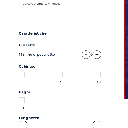
Caratteristiche
Cuccette
-
+
Minimo di posti letto
0
Cabina/e
1
2
3 +
Bagni
1 +
Lunghezza