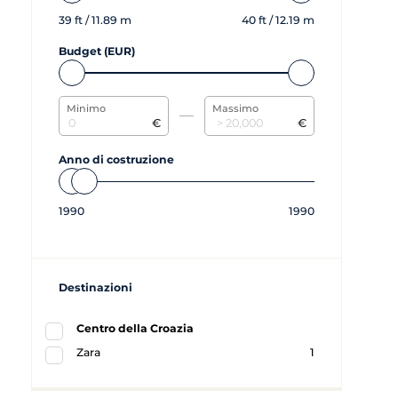
39
ft /
11.89
m
40
ft /
12.19
m
Budget (EUR)
Minimo
Massimo
€
€
Anno di costruzione
1990
1990
Destinazioni
Centro della Croazia
Zara
1