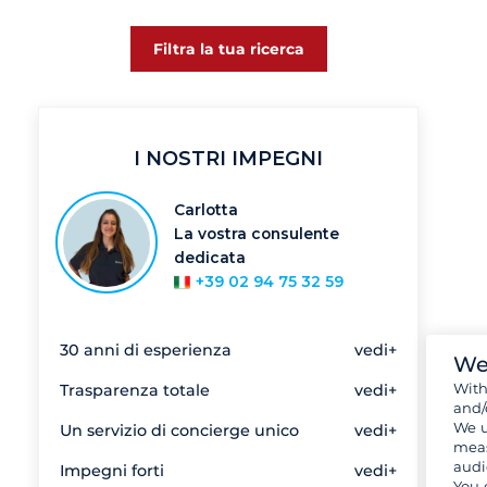
Filtra la tua ricerca
I NOSTRI IMPEGNI
Carlotta
La vostra consulente
dedicata
+39 02 94 75 32 59
30 anni di esperienza
vedi+
We
Wit
Trasparenza totale
vedi+
and/
We u
Un servizio di concierge unico
vedi+
meas
audi
Impegni forti
vedi+
You 