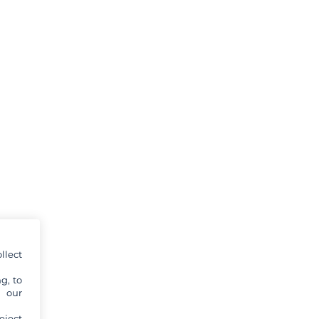
llect
g, to
y our
eject