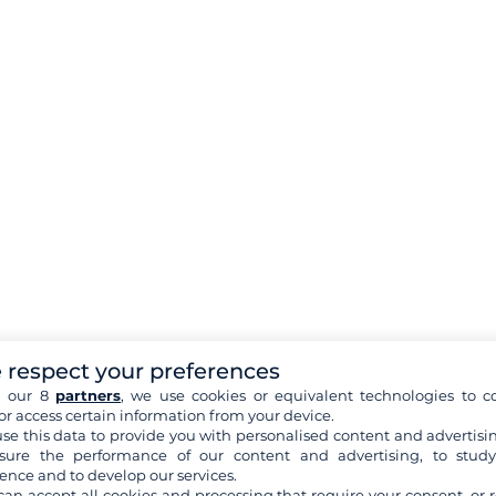
 respect your preferences
h our 8
partners
, we use cookies or equivalent technologies to co
or access certain information from your device.
se this data to provide you with personalised content and advertisin
ure the performance of our content and advertising, to stud
ence and to develop our services.
can accept all cookies and processing that require your consent, or r