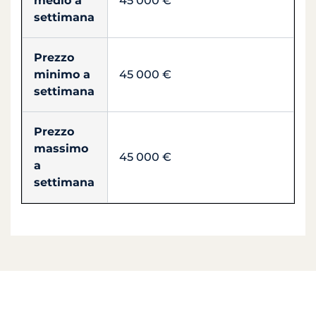
medio a
45 000 €
settimana
Prezzo
minimo a
45 000 €
settimana
Prezzo
massimo
45 000 €
a
settimana