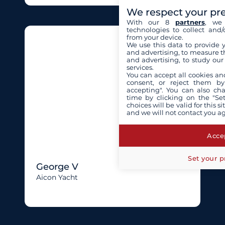
We respect your pr
With our 8
partners
, we 
technologies to collect and/
from your device.
We use this data to provide 
and advertising, to measure t
and advertising, to study ou
services.
You can accept all cookies an
consent, or reject them by
accepting". You can also ch
time by clicking on the "Set
choices will be valid for this 
and we will not contact you a
Accep
Set your p
George V
Aicon Yacht