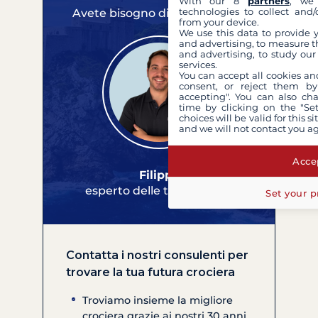
With our 8
partners
, we 
technologies to collect and/
Avete bisogno di un consiglio?
from your device.
We use this data to provide 
and advertising, to measure t
and advertising, to study ou
services.
You can accept all cookies an
consent, or reject them by
accepting". You can also ch
time by clicking on the "Set
choices will be valid for this 
and we will not contact you a
Accep
Filippo
esperto delle tue crociere
Set your p
Contatta i nostri consulenti per
trovare la tua futura crociera
Troviamo insieme la migliore
crociera grazie ai nostri 30 anni