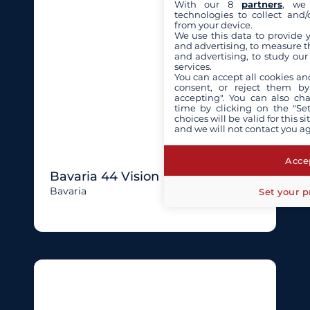
With our 8
partners
, we 
technologies to collect and/
from your device.
We use this data to provide 
and advertising, to measure t
and advertising, to study ou
services.
You can accept all cookies an
consent, or reject them by
accepting". You can also ch
time by clicking on the "Set
choices will be valid for this 
and we will not contact you a
Accep
Bavaria 44 Vision
Bavaria
Set your p