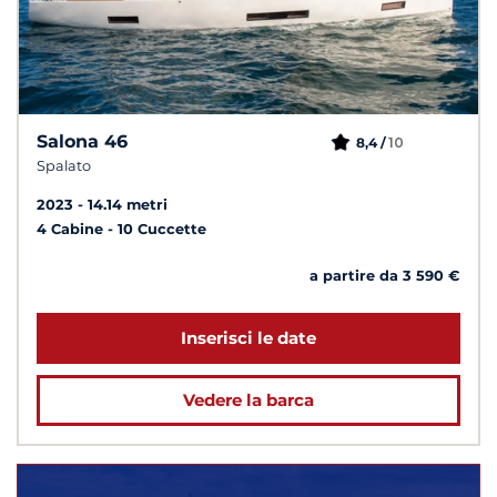
Salona 46
10
8,4 /
Spalato
2023
14.14 metri
4 Cabine
10 Cuccette
a partire da 3 590 €
Inserisci le date
Vedere la barca