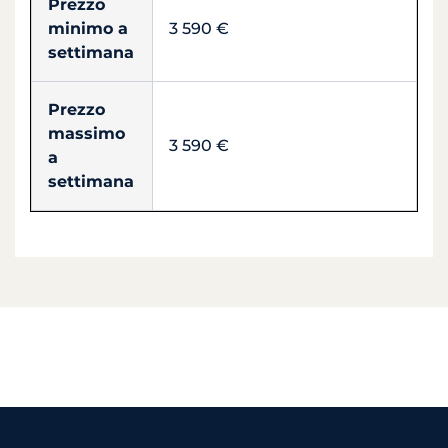
Prezzo
minimo a
3 590 €
settimana
Prezzo
massimo
3 590 €
a
settimana