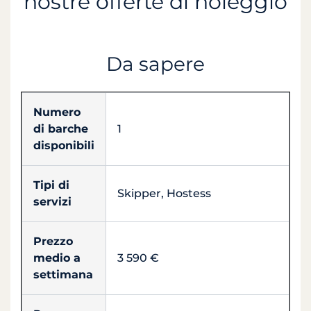
nostre offerte di noleggio
Da sapere
Numero
di barche
1
disponibili
Tipi di
Skipper, Hostess
servizi
Prezzo
medio a
3 590 €
settimana