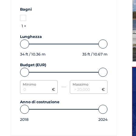
Bagni
1 +
Lunghezza
34
ft /
10.36
m
35
ft /
10.67
m
Budget (EUR)
Minimo
Massimo
€
€
Anno di costruzione
2018
2024