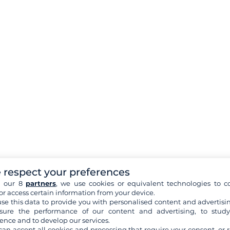
 respect your preferences
h our 8
partners
, we use cookies or equivalent technologies to co
or access certain information from your device.
se this data to provide you with personalised content and advertisin
ure the performance of our content and advertising, to stud
ence and to develop our services.
can accept all cookies and processing that require your consent, or r