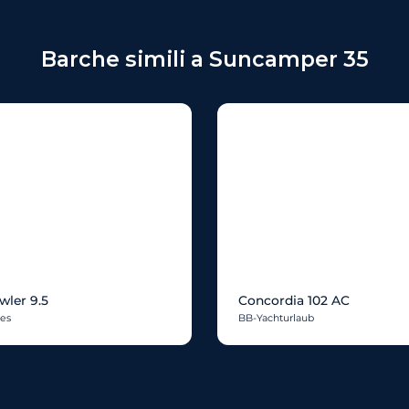
Barche simili a Suncamper 35
wler 9.5
Concordia 102 AC
res
BB-Yachturlaub