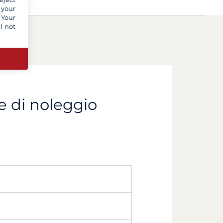
 your
 Your
l not
e di noleggio