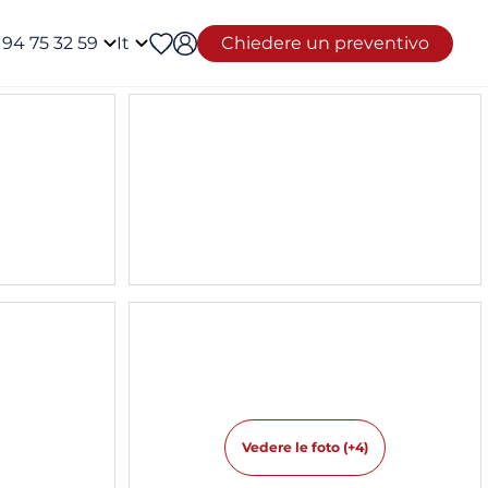
 94 75 32 59
It
Chiedere un preventivo
Vedere le foto (+4)