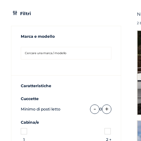
Filtri
N
2 
Marca e modello
Caratteristiche
Cuccette
-
+
Minimo di posti letto
0
Cabina/e
1
2 +