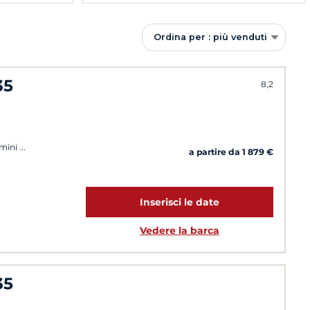
Ordina per : più venduti
35
8,2
imini
a partire da 1 879 €
Inserisci le date
Vedere la barca
35