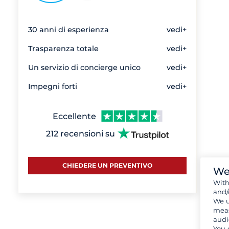
30 anni di esperienza
vedi+
Trasparenza totale
vedi+
Un servizio di concierge unico
vedi+
Impegni forti
vedi+
Eccellente
212 recensioni su
CHIEDERE UN PREVENTIVO
We
Wit
and/
We u
meas
audi
You 