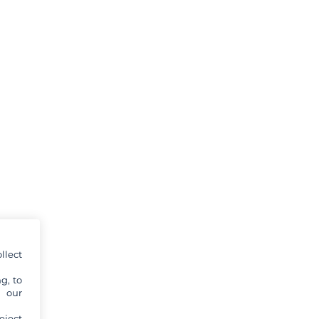
llect
g, to
y our
eject