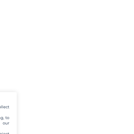
llect
g, to
y our
eject