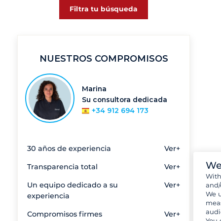
Filtra tu búsqueda
NUESTROS COMPROMISOS
Marina
Su consultora dedicada
+34 912 694 173
30 años de experiencia
Ver+
We
Transparencia total
Ver+
Wit
Un equipo dedicado a su
Ver+
and/
We u
experiencia
meas
audi
Compromisos firmes
Ver+
You 