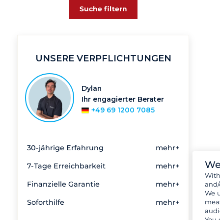
Suche filtern
UNSERE VERPFLICHTUNGEN
Dylan
Ihr engagierter Berater
+49 69 1200 7085
30-jährige Erfahrung
mehr+
We
7-Tage Erreichbarkeit
mehr+
Wit
Finanzielle Garantie
mehr+
and/
We u
meas
Soforthilfe
mehr+
audi
You 