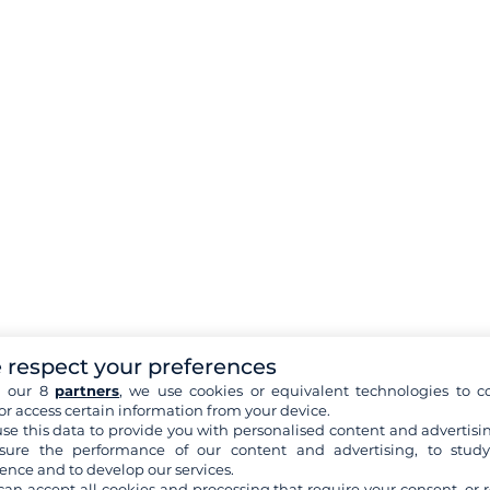
 respect your preferences
h our 8
partners
, we use cookies or equivalent technologies to co
or access certain information from your device.
se this data to provide you with personalised content and advertisin
ure the performance of our content and advertising, to stud
ence and to develop our services.
can accept all cookies and processing that require your consent, or r