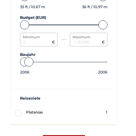
35
ft /
10.67
m
36
ft /
10.97
m
Budget (EUR)
Minimum
Maximum
€
€
Baujahr
2006
2006
Reiseziele
Platanias
1