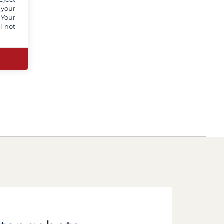
 your
 Your
l not