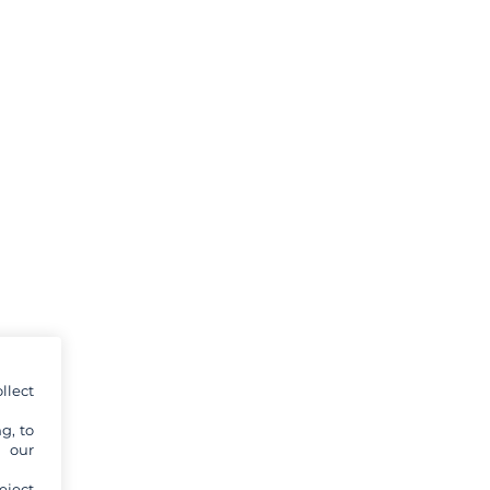
llect
g, to
y our
eject