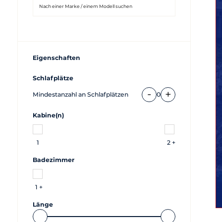
Eigenschaften
Schlafplätze
-
+
Mindestanzahl an Schlafplätzen
0
Kabine(n)
1
2 +
Badezimmer
1 +
Länge