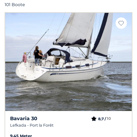
101 Boote
Bavaria 30
10
8,7 /
Lefkada - Port la Forêt
9.45 Meter