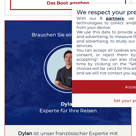
Das Boot ansehen
We respect your pr
With our 8
partners
, we 
technologies to collect and/
from your device.
We use this data to provide 
Brauchen Sie eine Beratung?
and advertising, to measure t
and advertising, to study ou
services.
You can accept all cookies an
consent, or reject them by
accepting". You can also ch
time by clicking on the "Set
choices will be valid for this 
and we will not contact you a
Accep
Set your p
Dylan
Experte für Ihre Reisen
Dylan
ist unser französischer Experte mit