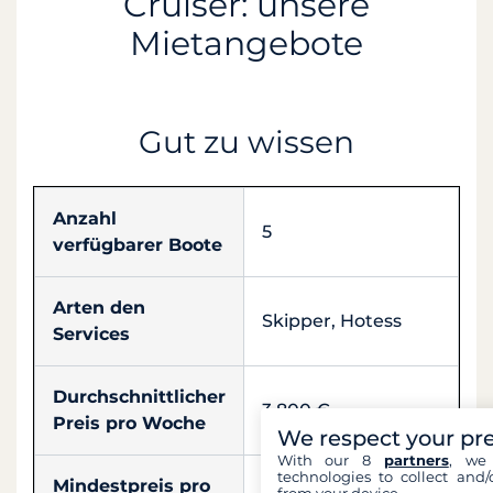
Cruiser: unsere
Mietangebote
Gut zu wissen
Anzahl
5
verfügbarer Boote
Arten den
Skipper, Hotess
Services
Durchschnittlicher
3 800 €
Preis pro Woche
We respect your pr
With our 8
partners
, we 
technologies to collect and/
Mindestpreis pro
from your device.