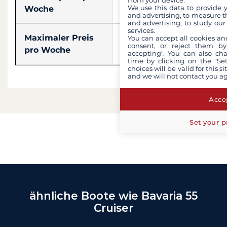
2 200 €
We use this data to provide 
Woche
and advertising, to measure t
and advertising, to study ou
services.
Maximaler Preis
You can accept all cookies an
7 600 €
consent, or reject them by
pro Woche
accepting". You can also ch
time by clicking on the "Set
choices will be valid for this 
and we will not contact you a
Accep
Set your p
ähnliche Boote wie Bavaria 55
Cruiser