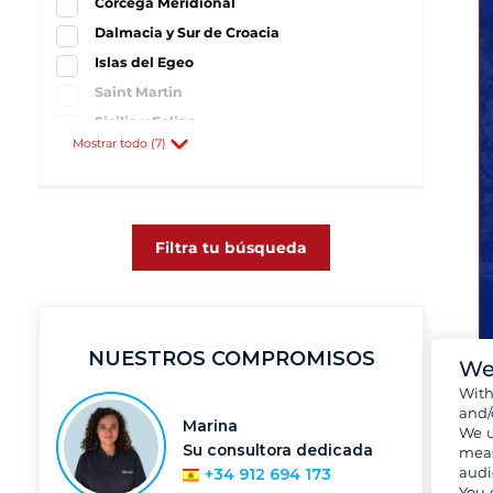
Córcega Meridional
Dalmacia y Sur de Croacia
Islas del Egeo
Saint Martin
Sicilia y Eolias
Mostrar todo (7)
Split y su región
Bonifacio
1
Lavrion
6
Portisco
2
Filtra tu búsqueda
Primosten - Marina Kremik
1
San Martín - Francés
1
Split
1
NUESTROS COMPROMISOS
Trapani
1
We
Wit
and/
Marina
We u
Su consultora dedicada
meas
audi
+34 912 694 173
You 