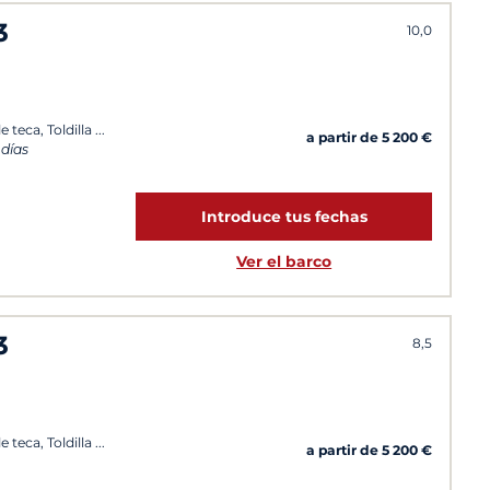
3
10,0
 teca, Toldilla
a partir de 5 200 €
 días
Introduce tus fechas
Ver el barco
3
8,5
 teca, Toldilla
a partir de 5 200 €