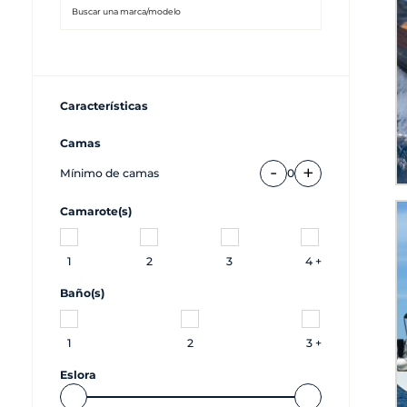
Características
Camas
-
+
Mínimo de camas
0
Camarote(s)
1
2
3
4 +
Baño(s)
1
2
3 +
Eslora