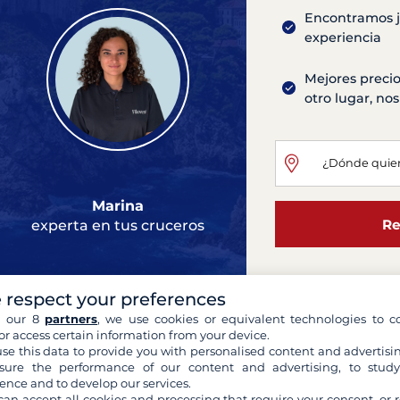
Encontramos ju
experiencia
Mejores precio
otro lugar, n
Marina
Re
experta en tus cruceros
 respect your preferences
First Yacht 5
h our 8
partners
, we use cookies or equivalent technologies to co
or access certain information from your device.
Split
se this data to provide you with personalised content and advertisin
2020
17 metros
ure the performance of our content and advertising, to stud
4 Camarotes
7 Camas
ence and to develop our services.
Cubierta de teca, Toldilla, 
can accept all cookies and processing that require your consent, or r