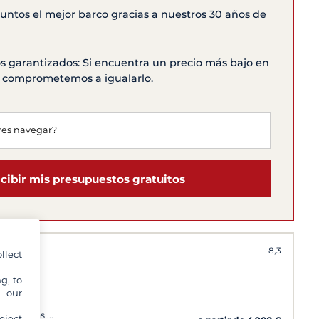
ntos el mejor barco gracias a nuestros 30 años de
s garantizados: Si encuentra un precio más bajo en
os comprometemos a igualarlo.
cibir mis presupuestos gratuitos
3
8,3
llect
g, to
y our
Lavavajillas
eject