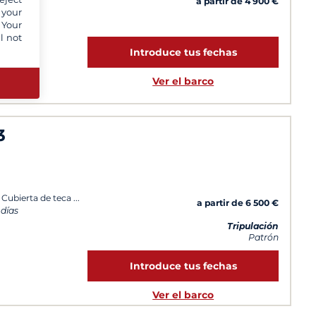
a partir de 4 900 €
 your
 Your
l not
Introduce tus fechas
Ver el barco
3
 Cubierta de teca
a partir de 6 500 €
 días
Tripulación
Patrón
Introduce tus fechas
Ver el barco