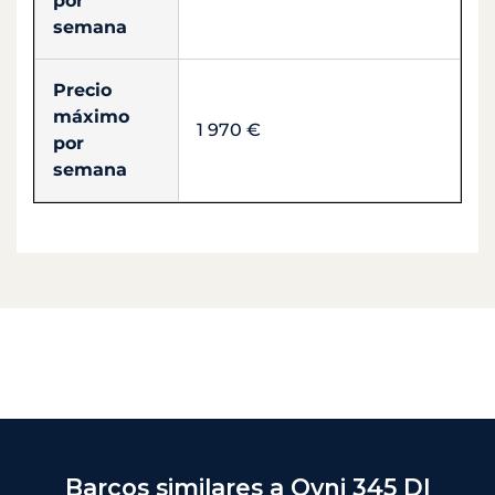
por
semana
Precio
máximo
1 970 €
por
semana
Barcos similares a Ovni 345 DI