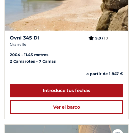
Ovni 345 DI
10
9,0 /
Granville
2004
11.45 metros
2 Camarotes
7 Camas
a partir de 1 847 €
Introduce tus fechas
Ver el barco