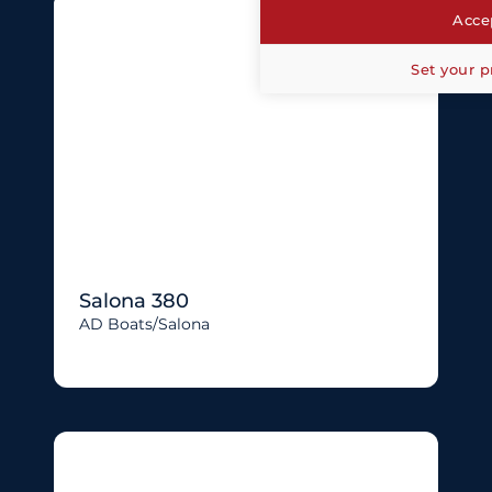
Accep
Set your p
Salona 380
AD Boats/salona