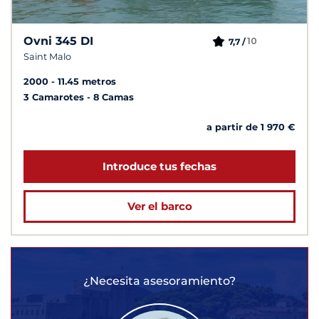
Ovni 345 DI
10
7,7 /
Saint Malo
2000
11.45 metros
3 Camarotes
8 Camas
a partir de 1 970 €
Introduce tus fechas
Ver el barco
¿Necesita asesoramiento?