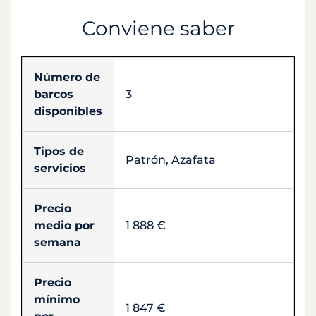
Conviene saber
Número de
barcos
3
disponibles
Tipos de
Patrón, Azafata
servicios
Precio
medio por
1 888 €
semana
Precio
mínimo
1 847 €