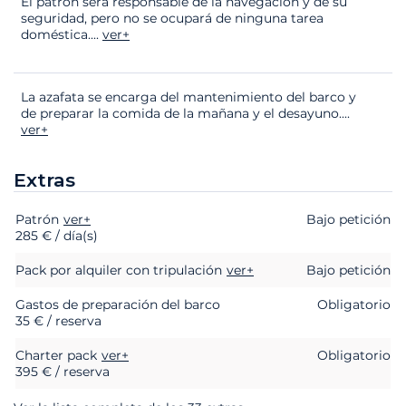
El patrón será responsable de la navegación y de su
seguridad, pero no se ocupará de ninguna tarea
doméstica.
...
ver+
La azafata se encarga del mantenimiento del barco y
de preparar la comida de la mañana y el desayuno.
...
ver+
Extras
Patrón
Extras
Estado
ver+
Precio
Bajo petición
285 € / día(s)
Pack por alquiler con tripulación
ver+
Bajo petición
Gastos de preparación del barco
Obligatorio
35 € / reserva
Charter pack
ver+
Obligatorio
395 € / reserva