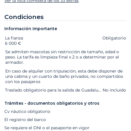
Ver la lista completa de los 33 extras
Condiciones
Información importante
La fianza
Extras
Estado
Precio
Obligatorio
6 000 €
Se admiten mascotas sin restricción de tamaño, edad o
peso. La tarifa es limpieza final x 2 o a determinar por el
armador.
En caso de alquiler con tripulación, esta debe disponer de
una cabina y un cuarto de baño privados, no compartidos
con los pasajeros
Traslado obligatorio para la salida de Guadalupe o Martinica si llega a la base después de las 6 p.m.
No incluido
Trámites - documentos obligatorios y otros
Cv náutico obligatorio
El registro del barco
Se requiere el DNI o el pasaporte en vigor