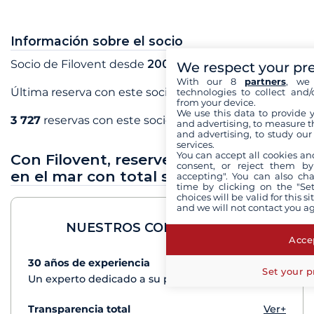
Información sobre el socio
Socio de Filovent desde
2003
We respect your pr
With our 8
partners
, we 
Última reserva con este socio en
agosto 2026
technologies to collect and/
from your device.
We use this data to provide 
3 727
reservas con este socio
and advertising, to measure t
and advertising, to study ou
services.
You can accept all cookies an
Con Filovent, reserve sus vacaciones
consent, or reject them by
en el mar con total seguridad
accepting". You can also ch
time by clicking on the "Set
choices will be valid for this 
and we will not contact you a
NUESTROS COMPROMISOS
Accep
30 años de experiencia
Ver+
Set your p
Un experto dedicado a su proyecto de crucero
Transparencia total
Ver+