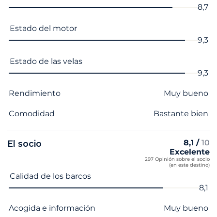
8,7
Estado del motor
9,3
Estado de las velas
9,3
Rendimiento
Muy bueno
Comodidad
Bastante bien
8,1 /
10
El socio
Excelente
297 Opinión sobre el socio
(en este destino)
Nombre del criterio
Nota
Calidad de los barcos
8,1
Acogida e información
Muy bueno