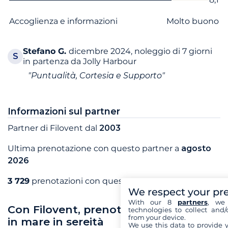
Accoglienza e informazioni
Molto buono
Stefano
G.
dicembre 2024, noleggio di 7 giorni
S
in partenza da Jolly Harbour
"Puntualità, Cortesia e Supporto"
Informazioni sul partner
Partner di Filovent dal
2003
Ultima prenotazione con questo partner a
agosto
2026
3 729
prenotazioni con questo partner
We respect your pr
With our 8
partners
, we 
Con Filovent, prenota le tue vacanze
technologies to collect and/
from your device.
in mare in sereità
We use this data to provide 