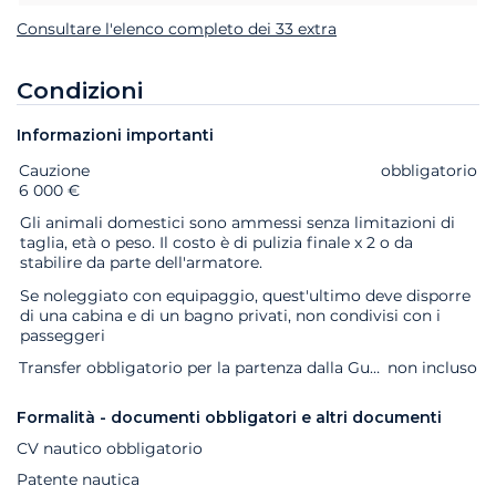
Consultare l'elenco completo dei 33 extra
Condizioni
Informazioni importanti
Cauzione
Extra
Stato
Prezzo
obbligatorio
6 000 €
Gli animali domestici sono ammessi senza limitazioni di
taglia, età o peso. Il costo è di pulizia finale x 2 o da
stabilire da parte dell'armatore.
Se noleggiato con equipaggio, quest'ultimo deve disporre
di una cabina e di un bagno privati, non condivisi con i
passeggeri
Transfer obbligatorio per la partenza dalla Guadalupa o Martinica se si arriva alla base dopo le 18:00.
non incluso
Formalità - documenti obbligatori e altri documenti
CV nautico obbligatorio
Patente nautica