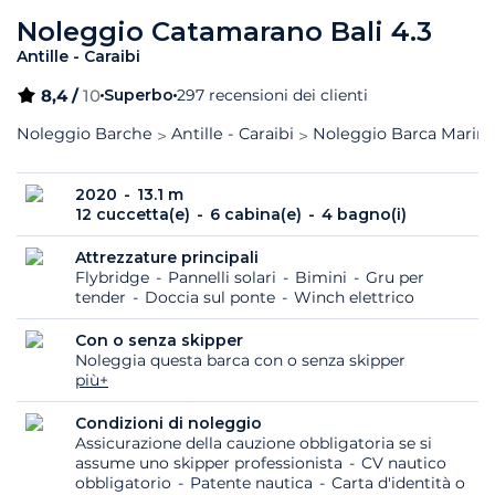
Noleggio Catamarano Bali 4.3
Antille - Caraibi
8,4 /
10
Superbo
297 recensioni dei clienti
Noleggio Barche
Antille - Caraibi
Noleggio Barca Marina
2020
13.1 m
12 cuccetta(e)
6 cabina(e)
4 bagno(i)
Attrezzature principali
Flybridge
Pannelli solari
Bimini
Gru per
tender
Doccia sul ponte
Winch elettrico
Con o senza skipper
Noleggia questa barca con o senza skipper
più+
Condizioni di noleggio
Assicurazione della cauzione obbligatoria se si
assume uno skipper professionista
CV nautico
obbligatorio
Patente nautica
Carta d'identità o