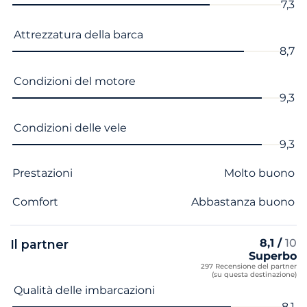
7,3
Attrezzatura della barca
8,7
Condizioni del motore
9,3
Condizioni delle vele
9,3
Prestazioni
Molto buono
Comfort
Abbastanza buono
8,1 /
10
Il partner
Superbo
297 Recensione del partner
(su questa destinazione)
Nome del criterio
Voto
Qualità delle imbarcazioni
8,1