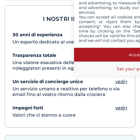
and advertising, to measure t
and advertising, to study ou
services.
You can accept all cookies an
I NOSTRI IMPEGNI
consent, or reject them by
accepting". You can also ch
time by clicking on the "Set
30 anni di esperienza
vedi+
choices will be valid for this 
and we will not contact you a
Un esperto dedicato al vostro progetto di crociera
Accep
Trasparenza totale
vedi+
Una visione esaustiva delle barche di tutti i
noleggiatori presenti in ogni destinazione
Set your p
Un servizio di concierge unico
vedi+
Un servizio umano e reattivo per telefono o via
email fino al vostro ritorno dalla crociera
Impegni forti
vedi+
Valori che ci stanno a cuore