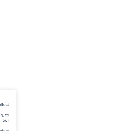
llect
g, to
y our
eject