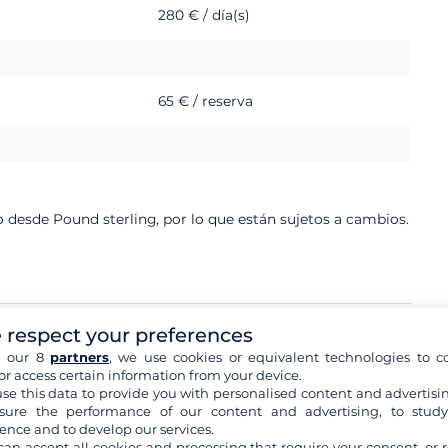
280 € / día(s)
65 € / reserva
o desde Pound sterling, por lo que están sujetos a cambios.
 respect your preferences
h our 8
partners
, we use cookies or equivalent technologies to co
or access certain information from your device.
5 760 €
se this data to provide you with personalised content and advertisin
ure the performance of our content and advertising, to stud
ence and to develop our services.
can accept all cookies and processing that require your consent, or r