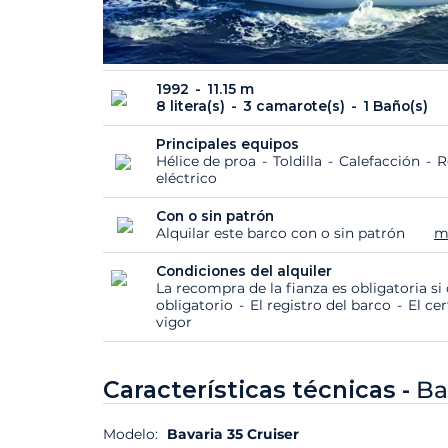
1992
11.15 m
8 litera(s)
3 camarote(s)
1 Baño(s)
Principales equipos
Hélice de proa
Toldilla
Calefacción
R
eléctrico
Con o sin patrón
Alquilar este barco con o sin patrón
m
Condiciones del alquiler
La recompra de la fianza es obligatoria s
obligatorio
El registro del barco
El ce
vigor
Características técnicas -
Ba
Modelo:
Bavaria 35 Cruiser