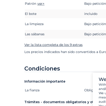
Patrón
Extras
Estado
ver+
Precio
Bajo petición
El bote
incluido
La limpieza
Bajo petición
Las sábanas
Bajo petición
Ver la lista completa de los 9 extras
Los precios indicados han sido convertidos a Eur
Condiciones
We
Información importante
Wit
and/
La fianza
Extras
Estado
Precio
Obligatorio
We u
meas
audi
Trámites - documentos obligatorios y otros
You 