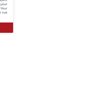
 your
 Your
l not