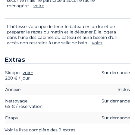
sécurité mais ne participe à aucune tâche
ménagère.
...
voir+
L'hôtesse s'occupe de tenir le bateau en ordre et de
préparer le repas du matin et le déjeuner.Elle logera
dans l'une des cabines du bateau et aura besoin d'un
accès non restreint à une salle de bain.
...
voir+
Extras
Skipper
Extras
Statut
voir+
Prix
Sur demande
280 € / jour
Annexe
Inclus
Nettoyage
Sur demande
65 € / réservation
Draps
Sur demande
Voir la liste complète des 9 extras