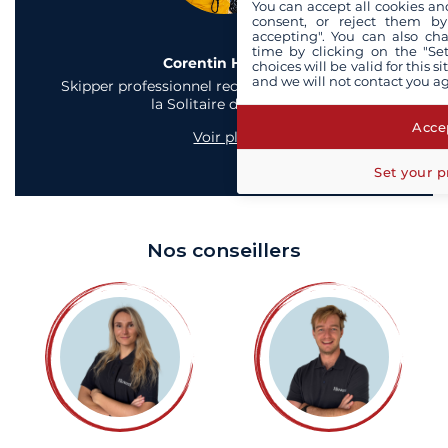
You can accept all cookies an
consent, or reject them by
accepting". You can also ch
time by clicking on the "Set
Corentin Horeau
choices will be valid for this 
and we will not contact you a
Skipper professionnel reconnu et vainqueur de
la Solitaire du Figaro
Accep
Voir plus
Set your p
Nos conseillers