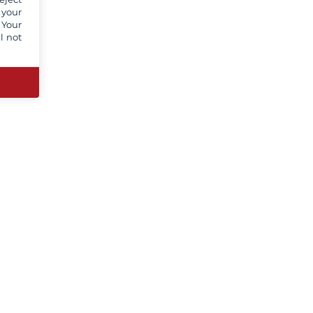
 your
 Your
l not