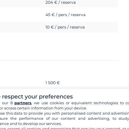
204 € / reserva
45 € / pers / reserva
10 € / pers / reserva
1 500 €
 respect your preferences
h our 8
partners
, we use cookies or equivalent technologies to co
or access certain information from your device.
se this data to provide you with personalised content and advertisin
ure the performance of our content and advertising, to stud
ence and to develop our services.
ón profesional
can accept all cookies and processing that require your consent, or r