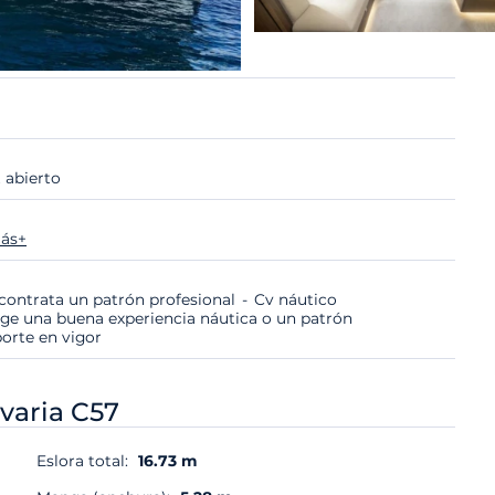
 abierto
ás+
i contrata un patrón profesional
Cv náutico
ige una buena experiencia náutica o un patrón
porte en vigor
varia C57
Eslora total:
16.73 m