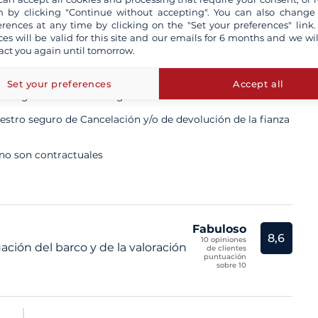
 by clicking "Continue without accepting". You can also change
erences at any time by clicking on the "Set your preferences" link.
ces will be valid for this site and our emails for 6 months and we wil
act you again until tomorrow.
ta un patrón profesional
Set your preferences
Accept all
n aseguradas a todo riesgo
tro seguro de Cancelación y/o de devolución de la fianza
 no son contractuales
Fabuloso
8,6
10 opiniones
ación del barco y de la valoración
de clientes
puntuación
sobre 10