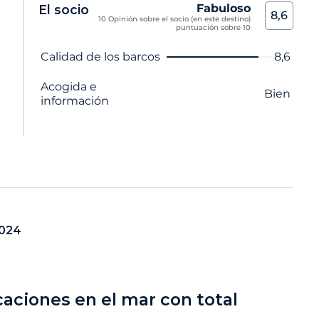
Fabuloso
El socio
8,6
10 Opinión sobre el socio (en este destino)
puntuación sobre 10
Nombre del criterio
Nota
Calidad de los barcos
8,6
Acogida e
Bien
información
2024
caciones en el mar con total