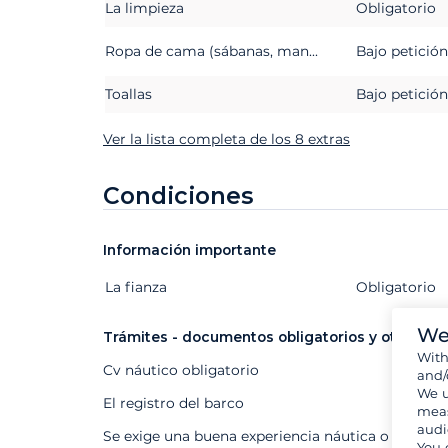
La limpieza
Obligatorio
Ropa de cama (sábanas, mantas o edredones, almohadas y fundas de almohada)
Bajo petición
Toallas
Bajo petición
Ver la lista completa de los 8 extras
Condiciones
Información importante
La fianza
Extras
Estado
Precio
Obligatorio
We
Trámites - documentos obligatorios y otros
Wit
Cv náutico obligatorio
and/
We u
El registro del barco
meas
audi
Se exige una buena experiencia náutica o un patr
You 