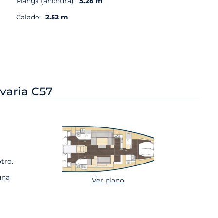
Manga (anchura):
5.28 m
Calado:
2.52 m
varia C57
tro.
una
Ver plano