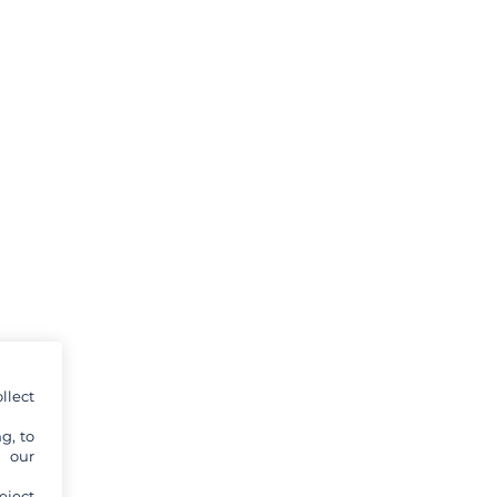
llect
g, to
y our
eject