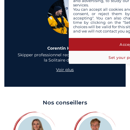
and advertising, to study ou
services.
You can accept all cookies an
consent, or reject them by
accepting". You can also ch
time by clicking on the "Set
choices will be valid for this 
and we will not contact you a
Accep
Corentin Horeau
Skipper professionnel reconnu et vainqueur de
Set your p
la Solitaire du Figaro
Voir plus
Nos conseillers