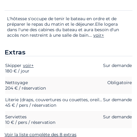
L'hôtesse s'occupe de tenir le bateau en ordre et de
préparer le repas du matin et le déjeuner.Elle logera
dans l'une des cabines du bateau et aura besoin d'un
accès non restreint à une salle de bain.
...
voir+
Extras
Skipper
Extras
Statut
voir+
Prix
Sur demande
180 € / jour
Nettoyage
Obligatoire
204 € / réservation
Literie (draps, couvertures ou couettes, oreillers et taies d'oreillers)
Sur demande
45 € / pers / réservation
Serviettes
Sur demande
10 € / pers / réservation
Voir la liste complète des 8 extras