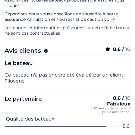
risques
Cependant nous vous conseillons de souscrire à notre
assurance Annulation et / ou rachat de caution
voir+
Les photos et informations présentes sur cette fiche bateau
ne sont pas contractuelles
8,6 /
10
Avis clients
Le bateau
Ce bateau n'a pas encore été évalué par un client
Filovent
8,6 /
10
Le partenaire
Fabuleux
10 avis sur le partenaire
(sur la destination)
Nom du critère
Note
Qualité des bateaux
8,6