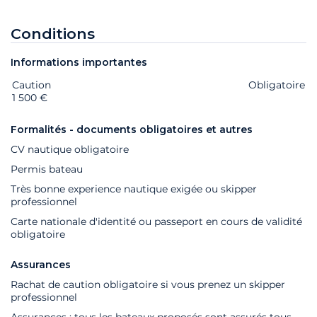
Conditions
Informations importantes
Caution
Extras
Statut
Prix
Obligatoire
1 500 €
Formalités - documents obligatoires et autres
CV nautique obligatoire
Permis bateau
Très bonne experience nautique exigée ou skipper
professionnel
Carte nationale d'identité ou passeport en cours de validité
obligatoire
Assurances
Rachat de caution obligatoire si vous prenez un skipper
professionnel
Assurances : tous les bateaux proposés sont assurés tous