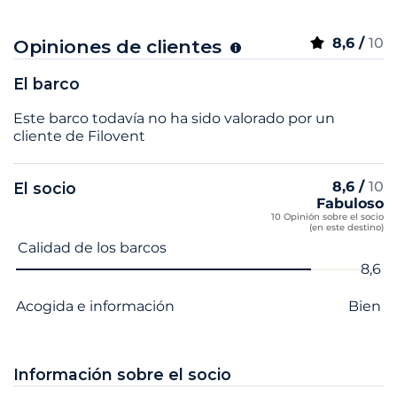
8,6 /
10
Opiniones de clientes
El barco
Este barco todavía no ha sido valorado por un
cliente de Filovent
8,6 /
10
El socio
Fabuloso
10 Opinión sobre el socio
(en este destino)
Nombre del criterio
Nota
Calidad de los barcos
8,6
Acogida e información
Bien
Información sobre el socio