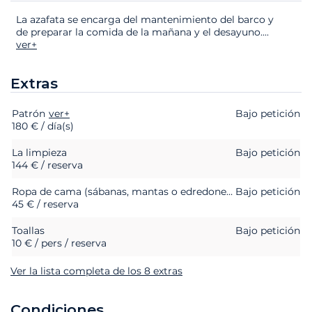
La azafata se encarga del mantenimiento del barco y
de preparar la comida de la mañana y el desayuno.
...
ver+
Extras
Patrón
Extras
Estado
ver+
Precio
Bajo petición
180 € / día(s)
La limpieza
Bajo petición
144 € / reserva
Ropa de cama (sábanas, mantas o edredones, almohadas y fundas de almohada)
Bajo petición
45 € / reserva
Toallas
Bajo petición
10 € / pers / reserva
Ver la lista completa de los 8 extras
Condiciones