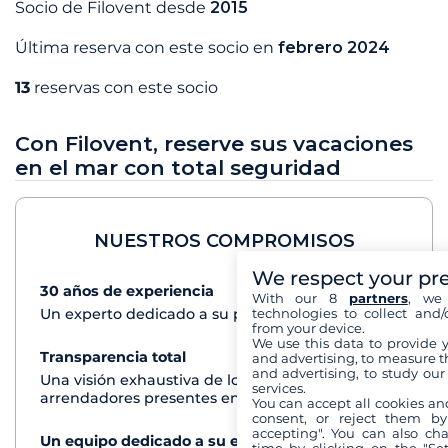
Socio de Filovent desde
2015
Última reserva con este socio en
febrero 2024
13
reservas con este socio
Con Filovent, reserve sus vacaciones
en el mar con total seguridad
NUESTROS COMPROMISOS
We respect your pr
30 años de experiencia
Ver+
With our 8
partners
, we 
technologies to collect and/
Un experto dedicado a su proyecto de crucero
from your device.
We use this data to provide 
Transparencia total
Ver+
and advertising, to measure t
and advertising, to study ou
Una visión exhaustiva de los barcos de todos los
services.
arrendadores presentes en cada destino
You can accept all cookies an
consent, or reject them by
accepting". You can also ch
Un equipo dedicado a su experiencia
Ver+