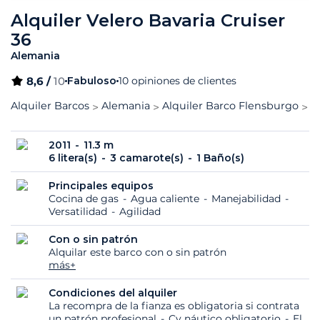
Alquiler Velero Bavaria Cruiser
36
Alemania
8,6 /
10
Fabuloso
10 opiniones de clientes
Alquiler Barcos
Alemania
Alquiler Barco Flensburgo
B
2011
11.3 m
6 litera(s)
3 camarote(s)
1 Baño(s)
Principales equipos
Cocina de gas
Agua caliente
Manejabilidad
Versatilidad
Agilidad
Con o sin patrón
Alquilar este barco con o sin patrón
más+
Condiciones del alquiler
La recompra de la fianza es obligatoria si contrata
un patrón profesional
Cv náutico obligatorio
El