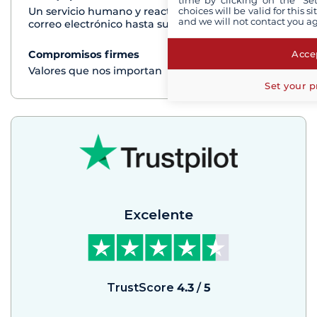
time by clicking on the "Set
choices will be valid for this 
Un servicio humano y reactivo por teléfono o
and we will not contact you a
correo electrónico hasta su regreso del crucero
Accep
Compromisos firmes
Ver+
Valores que nos importan
Set your p
Excelente
TrustScore
4.3
/
5