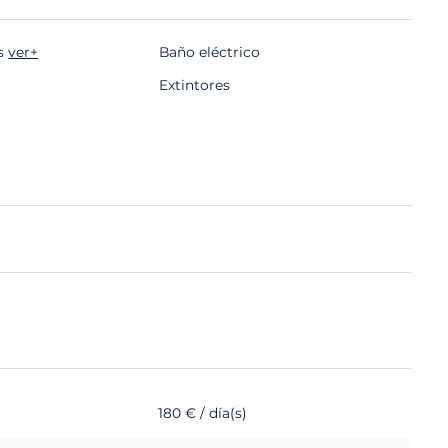
as
ver+
Baño eléctrico
Extintores
180 € / día(s)