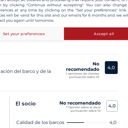
ta un patrón profesional
 by clicking "Continue without accepting". You can also change
erences at any time by clicking on the "Set your preferences" link.
n aseguradas a todo riesgo
ces will be valid for this site and our emails for 6 months and we wil
tro seguro de Cancelación y/o de devolución de la fianza
act you again until tomorrow.
Set your preferences
Accept all
 no son contractuales
No
4,0
recomendado
ación del barco y de la
1 opiniones de clientes
puntuación sobre 10
No recomendado
El socio
4,0
1 Opinión sobre el socio
puntuación sobre 10
Nombre del criterio
Nota
Calidad de los barcos
4,0