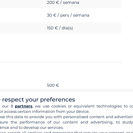
200 € / semana
30 € / pers / semana
150 € / día(s)
500 €
 respect your preferences
h our 8
partners
, we use cookies or equivalent technologies to co
or access certain information from your device.
se this data to provide you with personalised content and advertisin
ure the performance of our content and advertising, to stud
ence and to develop our services.
can accept all cookies and processing that require your consent, or r