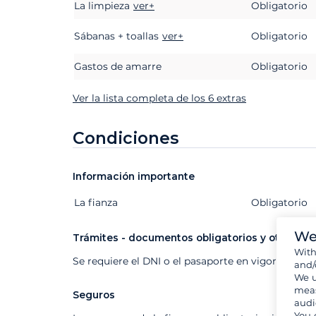
La limpieza
ver+
Obligatorio
Sábanas + toallas
ver+
Obligatorio
Gastos de amarre
Obligatorio
Ver la lista completa de los 6 extras
Condiciones
Información importante
La fianza
Extras
Estado
Precio
Obligatorio
We
Trámites - documentos obligatorios y otros
Wit
Se requiere el DNI o el pasaporte en vigor
and/
We u
meas
Seguros
audi
You 