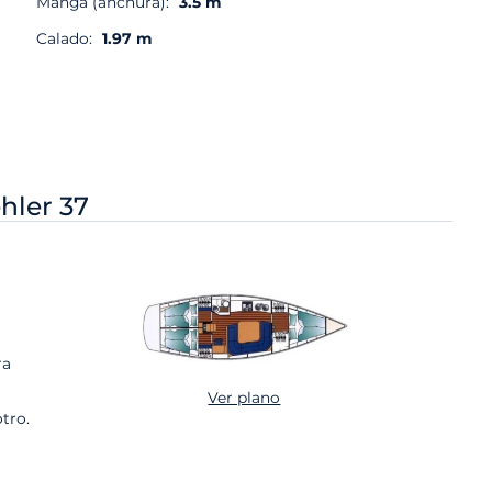
Manga (anchura):
3.5 m
Calado:
1.97 m
hler 37
ra
Ver plano
tro.