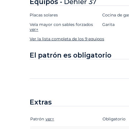
Equipos -
Dehler 37
Placas solares
Cocina de g
Vela mayor con sables forzados
Garita
ver+
Ver la lista completa de los 9 equipos
El patrón es obligatorio
Extras
Patrón
Extras
Estado
ver+
Precio
Obligatorio