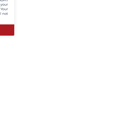
 your
 Your
l not