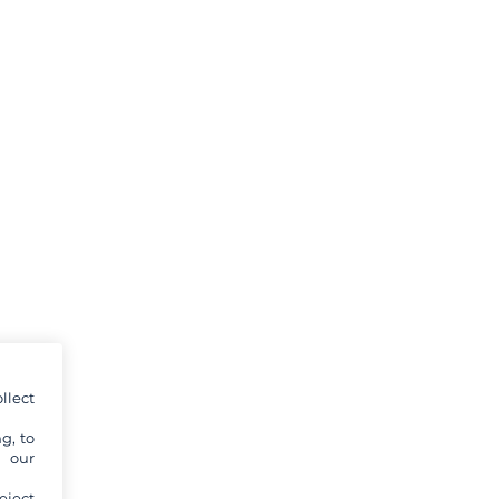
llect
g, to
y our
eject