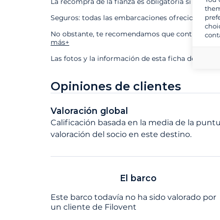
La recompra de la fianza es obligatoria si contra
them
pref
Seguros: todas las embarcaciones ofrecidas está
choi
No obstante, te recomendamos que contrates nues
cont
más+
Las fotos y la información de esta ficha de barco
Opiniones de clientes
Valoración global
Calificación basada en la media de la puntu
valoración del socio en este destino.
El barco
Este barco todavía no ha sido valorado por
un cliente de Filovent