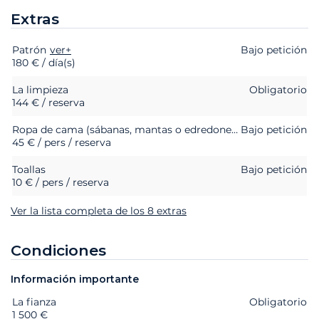
Extras
Patrón
Extras
Estado
ver+
Precio
Bajo petición
180 € / día(s)
La limpieza
Obligatorio
144 € / reserva
Ropa de cama (sábanas, mantas o edredones, almohadas y fundas de almohada)
Bajo petición
45 € / pers / reserva
Toallas
Bajo petición
10 € / pers / reserva
Ver la lista completa de los 8 extras
Condiciones
Información importante
La fianza
Extras
Estado
Precio
Obligatorio
1 500 €