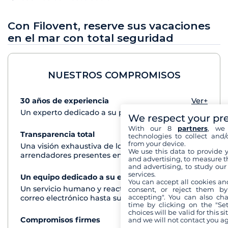
Con Filovent, reserve sus vacaciones
en el mar con total seguridad
NUESTROS COMPROMISOS
30 años de experiencia
Ver+
Un experto dedicado a su proyecto de crucero
We respect your pr
With our 8
partners
, we 
Transparencia total
Ver+
technologies to collect and/
from your device.
Una visión exhaustiva de los barcos de todos los
We use this data to provide 
arrendadores presentes en cada destino
and advertising, to measure t
and advertising, to study ou
services.
Un equipo dedicado a su experiencia
Ver+
You can accept all cookies an
Un servicio humano y reactivo por teléfono o
consent, or reject them by
accepting". You can also ch
correo electrónico hasta su regreso del crucero
time by clicking on the "Set
choices will be valid for this 
Compromisos firmes
Ver+
and we will not contact you a