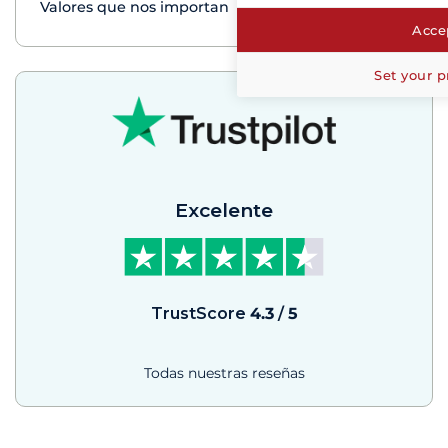
Valores que nos importan
Accep
Set your p
Excelente
TrustScore
4.3
/
5
Todas nuestras reseñas