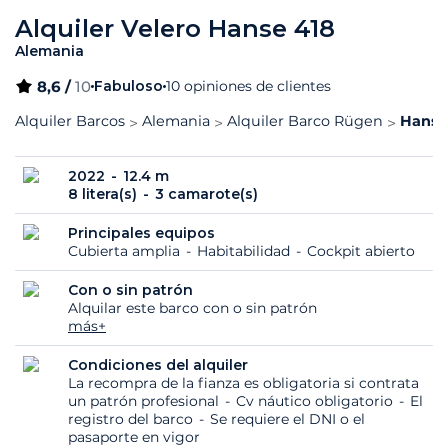
Alquiler Velero Hanse 418
Alemania
8,6 /
10
Fabuloso
10 opiniones de clientes
Alquiler Barcos
Alemania
Alquiler Barco Rügen
Hanse 
2022
12.4 m
8 litera(s)
3 camarote(s)
Principales equipos
Cubierta amplia
Habitabilidad
Cockpit abierto
Con o sin patrón
Alquilar este barco con o sin patrón
más+
Condiciones del alquiler
La recompra de la fianza es obligatoria si contrata
un patrón profesional
Cv náutico obligatorio
El
registro del barco
Se requiere el DNI o el
pasaporte en vigor