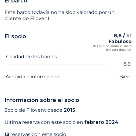
El barco
Este barco todavía no ha sido valorado por un
cliente de Filovent
8,6 /
10
El socio
Fabuloso
10 Opinión sobre el socio
(en este destino)
Nombre del criterio
Nota
Calidad de los barcos
8,6
Acogida e información
Bien
Información sobre el socio
Socio de Filovent desde
2015
Última reserva con este socio en
febrero 2024
13
reservas con este socio