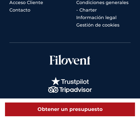
Acceso Cliente
Condiciones generales
Contacto
- Charter
Información legal
Gestión de cookies
Obtener un presupuesto
© 2026 Filovent