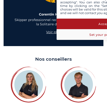
accepting". You can also ch
time by clicking on the "Set
choices will be valid for this 
and we will not contact you a
Corentin Horeau
Skipper professionnel reconnu et vainqueur de
Accep
la Solitaire du Figaro
Voir plus
Set your p
Nos conseillers