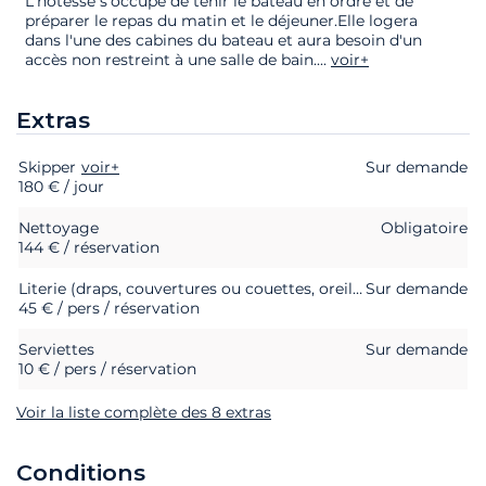
L'hôtesse s'occupe de tenir le bateau en ordre et de
préparer le repas du matin et le déjeuner.Elle logera
dans l'une des cabines du bateau et aura besoin d'un
accès non restreint à une salle de bain.
...
voir+
Extras
Skipper
Extras
Statut
voir+
Prix
Sur demande
180 € / jour
Nettoyage
Obligatoire
144 € / réservation
Literie (draps, couvertures ou couettes, oreillers et taies d'oreillers)
Sur demande
45 € / pers / réservation
Serviettes
Sur demande
10 € / pers / réservation
Voir la liste complète des 8 extras
Conditions