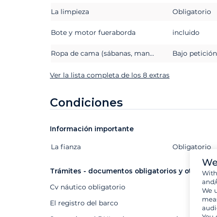
La limpieza
Obligatorio
Bote y motor fueraborda
incluido
Ropa de cama (sábanas, mantas o edredones, almohadas y fundas de almohada)
Bajo petición
Ver la lista completa de los 8 extras
Condiciones
Información importante
La fianza
Extras
Estado
Precio
Obligatorio
We
Trámites - documentos obligatorios y otros
Wit
and/
Cv náutico obligatorio
We u
meas
El registro del barco
audi
You 