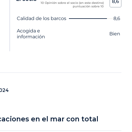
8,6
10 Opinión sobre el socio (en este destino)
puntuación sobre 10
Nombre del criterio
Nota
Calidad de los barcos
8,6
Acogida e
Bien
información
2024
caciones en el mar con total