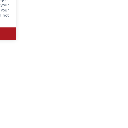
 your
 Your
l not