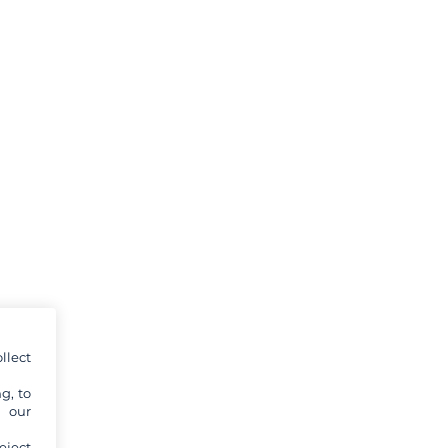
llect
g, to
y our
eject