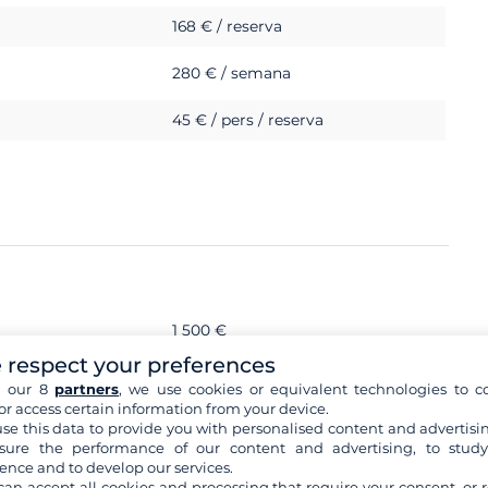
168 € / reserva
280 € / semana
45 € / pers / reserva
1 500 €
 respect your preferences
h our 8
partners
, we use cookies or equivalent technologies to co
or access certain information from your device.
se this data to provide you with personalised content and advertisin
ure the performance of our content and advertising, to stud
ence and to develop our services.
can accept all cookies and processing that require your consent, or r