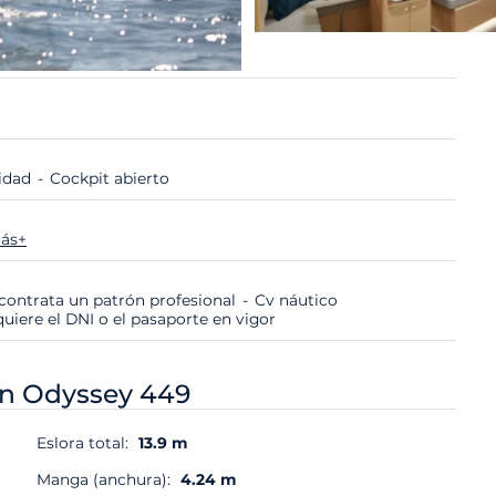
lidad
Cockpit abierto
ás+
i contrata un patrón profesional
Cv náutico
quiere el DNI o el pasaporte en vigor
n Odyssey 449
Eslora total:
13.9 m
Manga (anchura):
4.24 m