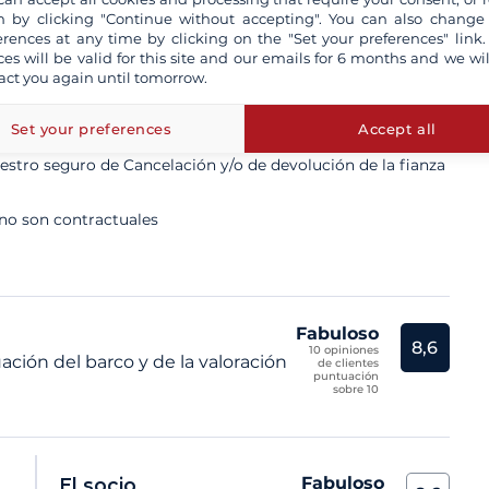
 by clicking "Continue without accepting". You can also change
erences at any time by clicking on the "Set your preferences" link.
ces will be valid for this site and our emails for 6 months and we wil
act you again until tomorrow.
ta un patrón profesional
n aseguradas a todo riesgo
Set your preferences
Accept all
tro seguro de Cancelación y/o de devolución de la fianza
 no son contractuales
Fabuloso
8,6
10 opiniones
ación del barco y de la valoración
de clientes
puntuación
sobre 10
Fabuloso
El socio