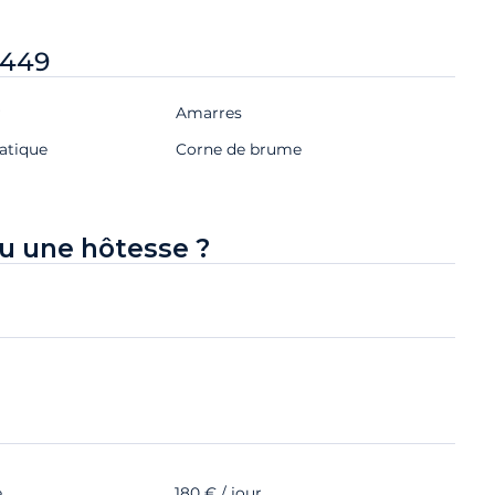
 449
r
Amarres
atique
Corne de brume
u une hôtesse ?
e
180 € / jour