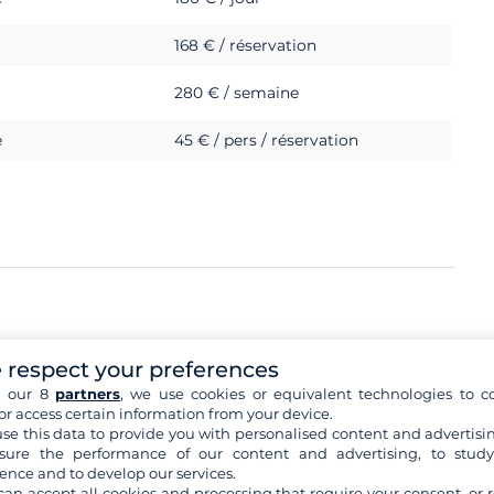
168 € / réservation
280 € / semaine
e
45 € / pers / réservation
1 500 €
 respect your preferences
h our 8
partners
, we use cookies or equivalent technologies to co
or access certain information from your device.
se this data to provide you with personalised content and advertisin
ure the performance of our content and advertising, to stud
ence and to develop our services.
can accept all cookies and processing that require your consent, or r