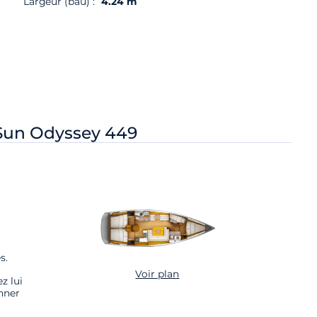
Largeur (bau) :
4.24 m
Sun Odyssey 449
s.
Voir plan
z lui
nner