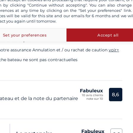
 by clicking "Continue without accepting". You can also change
e validité obligatoire
erences at any time by clicking on the "Set your preferences" link.
ces will be valid for this site and our emails for 6 months and we wil
act you again until tomorrow.
kipper professionnel
Set your preferences
Accept all
rés tous risques
otre assurance Annulation et / ou rachat de caution
voir+
iche bateau ne sont pas contractuelles
Fabuleux
8,6
10 avis clients
teau et de la note du partenaire
note sur 10
Fabuleux