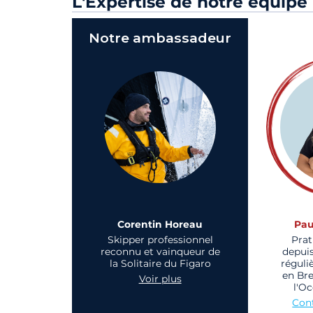
L'Expertise de notre équipe
Notre ambassadeur
Corentin Horeau
Pau
Skipper professionnel
Prat
reconnu et vainqueur de
depuis
la Solitaire du Figaro
réguli
en Br
Voir plus
l'Oc
Cont