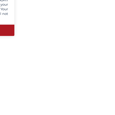
 your
 Your
l not