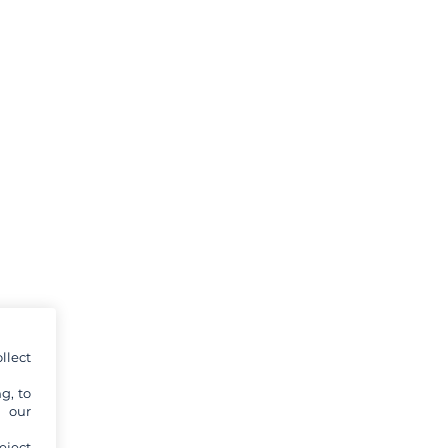
llect
g, to
y our
eject