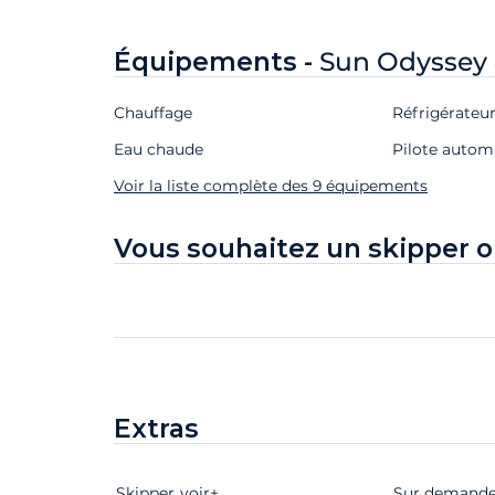
Équipements -
Sun Odyssey
Chauffage
Réfrigérateu
Eau chaude
Pilote autom
Voir la liste complète des 9 équipements
Vous souhaitez un skipper o
Extras
Skipper
Extras
Statut
voir+
Prix
Sur demand