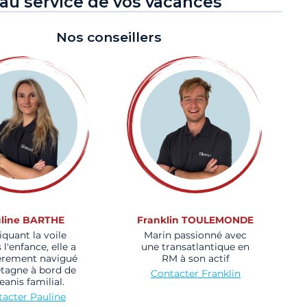
au service de vos vacances
Nos conseillers
line BARTHE
Franklin TOULEMONDE
iquant la voile
Marin passionné avec
 l'enfance, elle a
une transatlantique en
èrement navigué
RM à son actif
etagne à bord de
Contacter Franklin
eanis familial.
acter Pauline