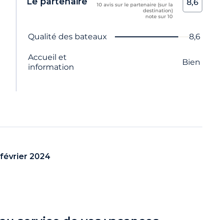
Le partenaire
8,6
10 avis sur le partenaire (sur la
destination)
n
note sur 10
Nom du critère
Note
Qualité des bateaux
8,6
Accueil et
Bien
information
février 2024