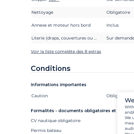
Nettoyage
Obligatoire
Annexe et moteur hors bord
Inclus
Literie (draps, couvertures ou couettes, oreillers et taies d'oreillers)
Sur demand
Voir la liste complète des 8 extras
Conditions
Informations importantes
Caution
Extras
Statut
Prix
Obligatoire
We
Wit
Formalités - documents obligatoires et autres
and/
We u
CV nautique obligatoire
meas
audi
Permis bateau
You 