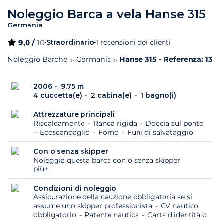
Noleggio Barca a vela Hanse 315
Germania
9,0 /
10
Straordinario
1 recensioni dei clienti
Noleggio Barche
Germania
Hanse 315 - Referenza: 137
2006
9.75 m
4 cuccetta(e)
2 cabina(e)
1 bagno(i)
Attrezzature principali
Riscaldamento
Randa rigida
Doccia sul ponte
Ecoscandaglio
Forno
Funi di salvataggio
Con o senza skipper
Noleggia questa barca con o senza skipper
più+
Condizioni di noleggio
Assicurazione della cauzione obbligatoria se si
assume uno skipper professionista
CV nautico
obbligatorio
Patente nautica
Carta d'identità o